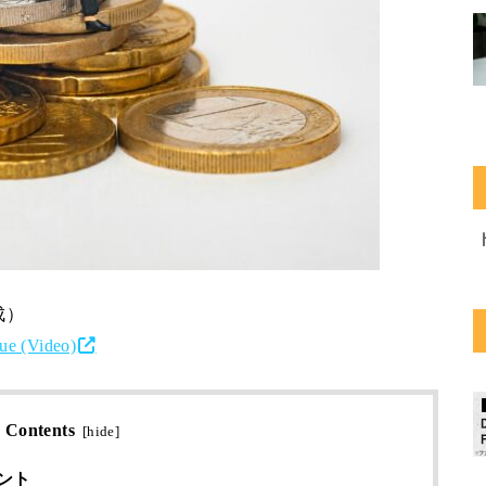
成）
ue (Video)
Contents
[
hide
]
ント