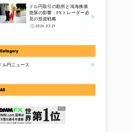
ドル円取引の勘所と鴻海株価
急落の影響：FXトレーダー必
見の投資戦略
2026.03.21
Category
ドル円ニュース
AD