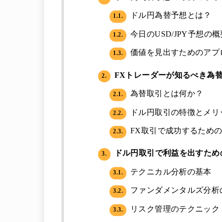
ドル円為替予想とは？
1.1.
今日のUSD/JPY予想の概
1.2.
価値を見出すためのアプ
1.3.
FXトレーダーが知るべき為
2.
為替取引とは何か？
2.1.
ドル円取引の特徴とメリ
2.2.
FX取引で成功するため
2.3.
ドル円取引で利益を出すため
3.
テクニカル分析の基本
3.1.
ファンダメンタルズ分析
3.2.
リスク管理のテクニック
3.3.