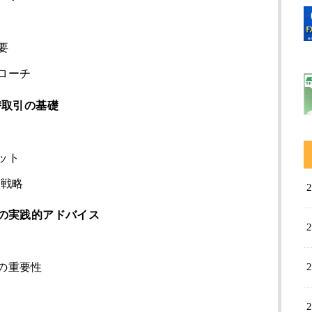
要
ローチ
替取引の基礎
ット
の戦略
の実践的アドバイス
の重要性