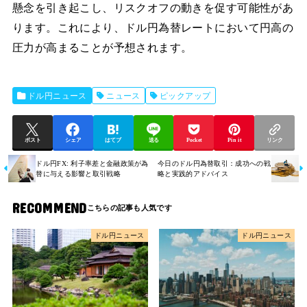
懸念を引き起こし、リスクオフの動きを促す可能性があ
ります。これにより、ドル円為替レートにおいて円高の
圧力が高まることが予想されます。
ドル円ニュース
ニュース
ピックアップ
ポスト
シェア
はてブ
送る
Pocket
Pin it
リンク
ドル円FX: 利子率差と金融政策が為
今日のドル円為替取引：成功への戦
替に与える影響と取引戦略
略と実践的アドバイス
RECOMMEND
ドル円ニュース
ドル円ニュース