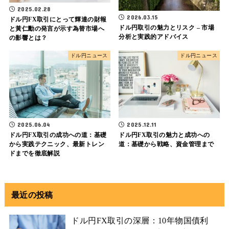
2025.02.28
2026.03.15
ドル円FX取引にとって輝達の財報
ドル円取引の魅力とリスク – 市場
と黃仁勳の発言が示す為替市場へ
分析と実践的アドバイス
の影響とは？
ドル円ニュース
ドル円ニュース
2025.06.04
2025.12.11
ドル円FX取引の成功への道：基礎
ドル円FX取引の魅力と成功への
から実践テクニック、最新トレン
道：基礎から戦略、資金管理まで
ドまでを徹底解説
最近の投稿
ドル円FX取引の深層：10年物国債利