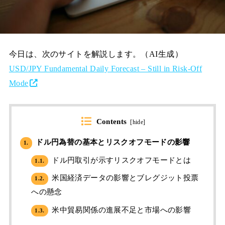
今日は、次のサイトを解説します。（AI生成）
USD/JPY Fundamental Daily Forecast – Still in Risk-Off
Mode
Contents
[
hide
]
ドル円為替の基本とリスクオフモードの影響
1.
ドル円取引が示すリスクオフモードとは
1.1.
米国経済データの影響とブレグジット投票
1.2.
への懸念
米中貿易関係の進展不足と市場への影響
1.3.