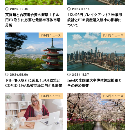
2025.02.14
2024.06.16
英特爾と台積電合資の衝撃！ドル
112.405円ブレイクアウト? 米雇用
円FX取引に必要な最新半導体市場
統計とFRB資産購入縮小の影響に
分析
ついて
ドル円ニュース
ドル円ニュース
2024.08.06
2024.11.27
ドル円FX取引に必見！BOJ政策と
Intelの米国最大半導体施設拡張と
COVID-19が為替市場に与える影響
その経済影響
ドル円ニュース
ドル円ニュース