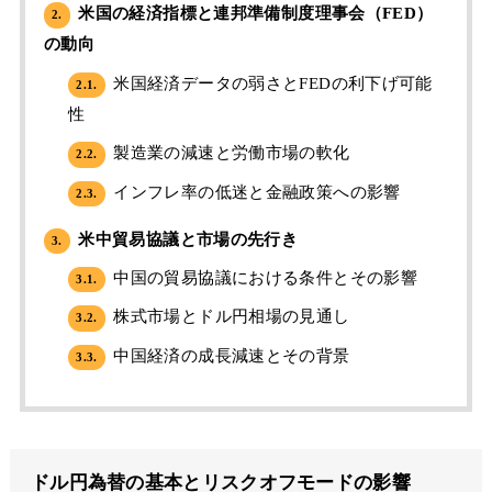
米国の経済指標と連邦準備制度理事会（FED）
2.
の動向
米国経済データの弱さとFEDの利下げ可能
2.1.
性
製造業の減速と労働市場の軟化
2.2.
インフレ率の低迷と金融政策への影響
2.3.
米中貿易協議と市場の先行き
3.
中国の貿易協議における条件とその影響
3.1.
株式市場とドル円相場の見通し
3.2.
中国経済の成長減速とその背景
3.3.
ドル円為替の基本とリスクオフモードの影響