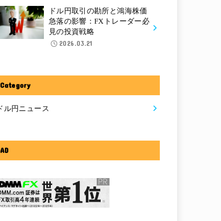
ドル円取引の勘所と鴻海株価
急落の影響：FXトレーダー必
見の投資戦略
2026.03.21
Category
ドル円ニュース
AD