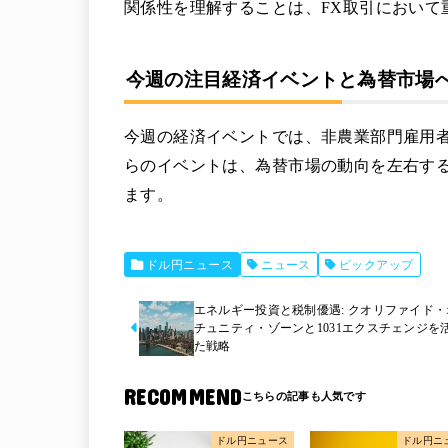
関係性を理解することは、FX取引において
今週の注目経済イベントと為替市場
今週の経済イベントでは、非農業部門雇用
らのイベントは、為替市場の動向を左右す
ます。
ドル円ニュース
ニュース
ピックアップ
エネルギー投資と税制優遇: クオリファイド・
チュニティ・ゾーンと1031エクスチェンジを
た戦略
RECOMMEND
ドル円ニュース
ドル円ニ