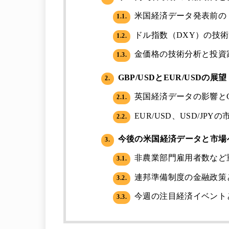
米国経済データ発表前の
1.1.
ドル指数（DXY）の技
1.2.
金価格の技術分析と投資
1.3.
GBP/USDとEUR/USDの展望
2.
英国経済データの影響とG
2.1.
EUR/USD、USD/JP
2.2.
今後の米国経済データと市場
3.
非農業部門雇用者数など
3.1.
連邦準備制度の金融政策
3.2.
今週の注目経済イベント
3.3.