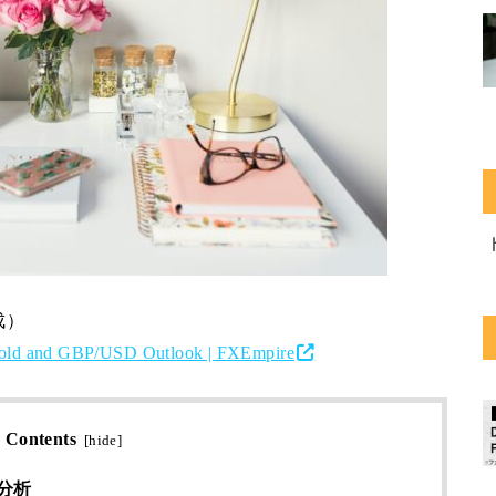
成）
, Gold and GBP/USD Outlook | FXEmpire
Contents
[
hide
]
分析