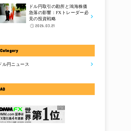
ドル円取引の勘所と鴻海株価
急落の影響：FXトレーダー必
見の投資戦略
2026.03.21
Category
ドル円ニュース
AD