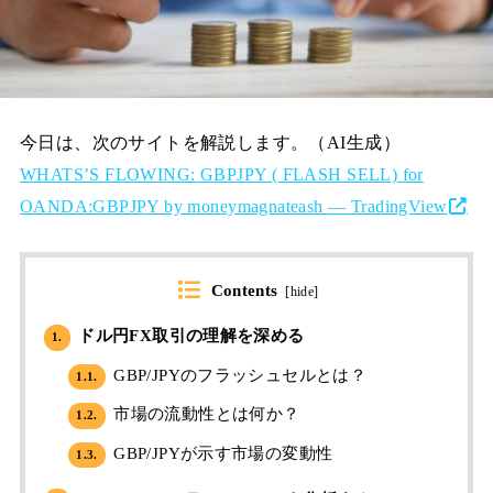
今日は、次のサイトを解説します。（AI生成）
WHATS’S FLOWING: GBPJPY ( FLASH SELL) for
OANDA:GBPJPY by moneymagnateash — TradingView
Contents
[
hide
]
ドル円FX取引の理解を深める
1.
GBP/JPYのフラッシュセルとは？
1.1.
市場の流動性とは何か？
1.2.
GBP/JPYが示す市場の変動性
1.3.