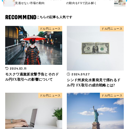
見逃せない市場の動向
の動向をFXで読み解く
RECOMMEND
ドル円ニュース
ドル円ニュース
2024.03.11
モスクワ過激派攻撃予告とそのド
2024.09.27
ル円FX取引への影響について
シンド州炭化水素発見で揺れるド
ル円! FX取引の成功戦略とは?
ドル円ニュース
ドル円ニュース