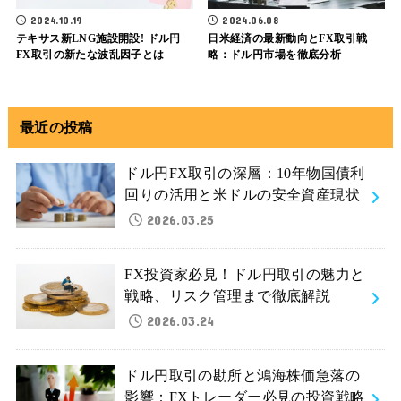
2024.10.19
2024.06.08
テキサス新LNG施設開設! ドル円
日米経済の最新動向とFX取引戦
FX取引の新たな波乱因子とは
略：ドル円市場を徹底分析
最近の投稿
ドル円FX取引の深層：10年物国債利
回りの活用と米ドルの安全資産現状
2026.03.25
FX投資家必見！ドル円取引の魅力と
戦略、リスク管理まで徹底解説
2026.03.24
ドル円取引の勘所と鴻海株価急落の
影響：FXトレーダー必見の投資戦略