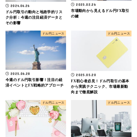
2025.02.26
2024.06.26
市場動向から見えるドル円FX取引
ドル円取引の動向と地政学的リス
の鍵
ク分析：今週の注目経済データと
その影響
ドル円ニュース
ドル円ニュース
2025.06.28
2025.05.20
今週のドル円取引影響！注目の経
FX初心者必見！ドル円取引の基本
済イベントとFX戦略的アプローチ
から実践テクニック、市場最新動
向まで徹底解説
ドル円ニュース
ドル円ニュース