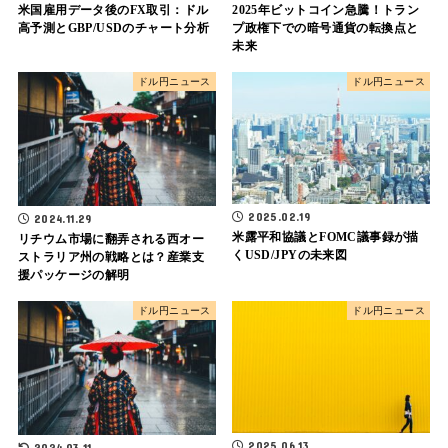
米国雇用データ後のFX取引：ドル
2025年ビットコイン急騰！トラン
高予測とGBP/USDのチャート分析
プ政権下での暗号通貨の転換点と
未来
ドル円ニュース
ドル円ニュース
2025.02.19
2024.11.29
米露平和協議とFOMC議事録が描
リチウム市場に翻弄される西オー
くUSD/JPYの未来図
ストラリア州の戦略とは？産業支
援パッケージの解明
ドル円ニュース
ドル円ニュース
2025.06.13
2024.03.11