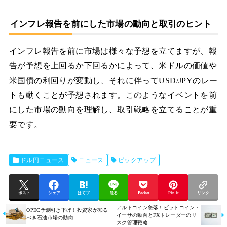
インフレ報告を前にした市場の動向と取引のヒント
インフレ報告を前に市場は様々な予想を立てますが、報
告が予想を上回るか下回るかによって、米ドルの価値や
米国債の利回りが変動し、それに伴ってUSD/JPYのレー
トも動くことが予想されます。このようなイベントを前
にした市場の動向を理解し、取引戦略を立てることが重
要です。
ドル円ニュース
ニュース
ピックアップ
ポスト
シェア
はてブ
送る
Pocket
Pin it
リンク
アルトコイン急落！ビットコイン・
OPEC予測引き下げ！投資家が知る
イーサの動向とFXトレーダーのリ
べき石油市場の動向
スク管理戦略