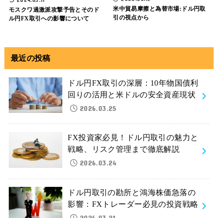
米中貿易摩擦と為替市場:ドル円取
モスクワ過激派攻撃予告とそのド
引の視点から
ル円FX取引への影響について
最近の投稿
ドル円FX取引の深層：10年物国債利
回りの活用と米ドルの安全資産現状
2026.03.25
FX投資家必見！ドル円取引の魅力と
戦略、リスク管理まで徹底解説
2026.03.24
ドル円取引の勘所と鴻海株価急落の
影響：FXトレーダー必見の投資戦略
2026.03.21