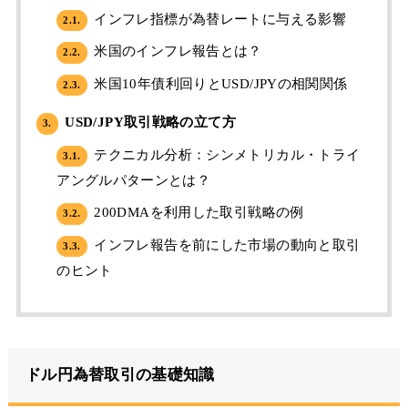
インフレ指標が為替レートに与える影響
2.1.
米国のインフレ報告とは？
2.2.
米国10年債利回りとUSD/JPYの相関関係
2.3.
USD/JPY取引戦略の立て方
3.
テクニカル分析：シンメトリカル・トライ
3.1.
アングルパターンとは？
200DMAを利用した取引戦略の例
3.2.
インフレ報告を前にした市場の動向と取引
3.3.
のヒント
ドル円為替取引の基礎知識