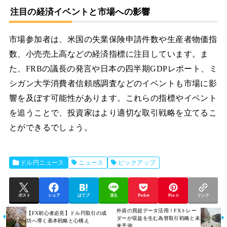
注目の経済イベントと市場への影響
市場参加者は、米国の失業保険申請件数や生産者物価指
数、小売売上高などの経済指標に注目しています。ま
た、FRBの議長の発言や日本の四半期GDPレポート、ミ
シガン大学消費者信頼感調査などのイベントも市場に影
響を及ぼす可能性があります。これらの指標やイベント
を追うことで、投資家はより適切な取引戦略を立てるこ
とができるでしょう。
ドル円ニュース
ニュース
ピックアップ
ポスト
シェア
はてブ
送る
Pocket
Pin it
リンク
外資の買超データ活用！FXトレー
【FX初心者必見】ドル円取引の成
ダーが収益を生む為替取引戦略と未
功へ導く基本戦略と心構え
来予測