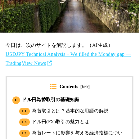
今日は、次のサイトを解説します。（AI生成）
USDJPY Technical Analysis – We filled the Monday gap —
TradingView News
Contents
[
hide
]
ドル円為替取引の基礎知識
1.
為替取引とは？基本的な用語の解説
1.1.
ドル円(FX)取引の魅力とは
1.2.
為替レートに影響を与える経済指標につい
1.3.