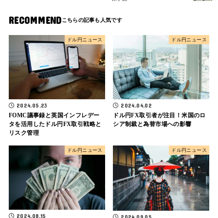
RECOMMEND
ドル円ニュース
ドル円ニュース
2024.05.23
2024.04.02
FOMC議事録と英国インフレデー
ドル円FX取引者が注目！米国のロ
タを活用したドル円FX取引戦略と
シア制裁と為替市場への影響
リスク管理
ドル円ニュース
ドル円ニュース
2024.08.15
2024.09.05