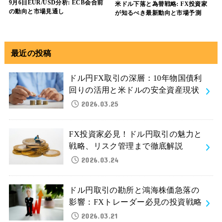
9月6日EUR/USD分析: ECB会合前
米ドル下落と為替戦略: FX投資家
の動向と市場見通し
が知るべき最新動向と市場予測
最近の投稿
ドル円FX取引の深層：10年物国債利
回りの活用と米ドルの安全資産現状
2026.03.25
FX投資家必見！ドル円取引の魅力と
戦略、リスク管理まで徹底解説
2026.03.24
ドル円取引の勘所と鴻海株価急落の
影響：FXトレーダー必見の投資戦略
2026.03.21