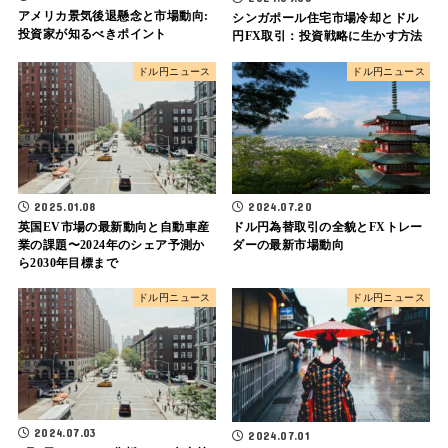
アメリカ景気後退懸念と市場動向:
シンガポール住宅市場冷却とドル
投資家が知るべきポイント
円FX取引：投資戦略に生かす方法
ドル円ニュース
ドル円ニュース
2025.01.08
2024.07.20
英国EV市場の最新動向と自動車産
ドル円為替取引の全貌とFXトレー
業の課題〜2024年のシェア予測か
ダーの最新市場動向
ら2030年目標まで
ドル円ニュース
ドル円ニュース
2024.07.03
2024.07.01