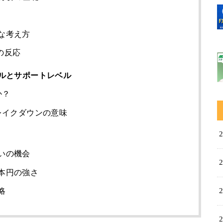
な考え方
場の反応
ルとサポートレベル
か？
レイクダウンの意味
いの機会
本円の強さ
略