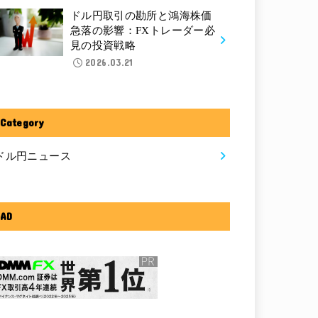
ドル円取引の勘所と鴻海株価
急落の影響：FXトレーダー必
見の投資戦略
2026.03.21
Category
ドル円ニュース
AD