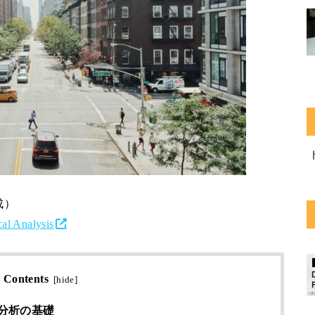
成）
al Analysis
Contents
[
hide
]
分析の基礎