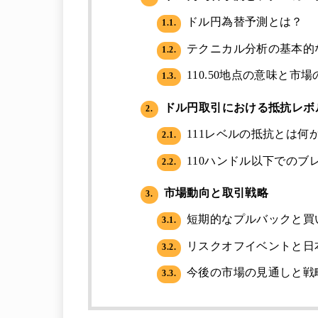
ドル円為替予測とは？
1.1.
テクニカル分析の基本的
1.2.
110.50地点の意味と市
1.3.
ドル円取引における抵抗レボ
2.
111レベルの抵抗とは何
2.1.
110ハンドル以下でのブ
2.2.
市場動向と取引戦略
3.
短期的なプルバックと買
3.1.
リスクオフイベントと日
3.2.
今後の市場の見通しと戦
3.3.