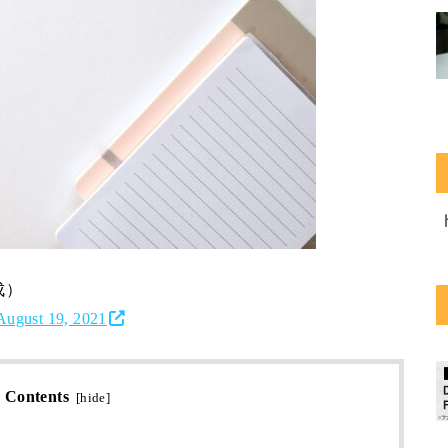
成）
August 19, 2021
Contents
[
hide
]