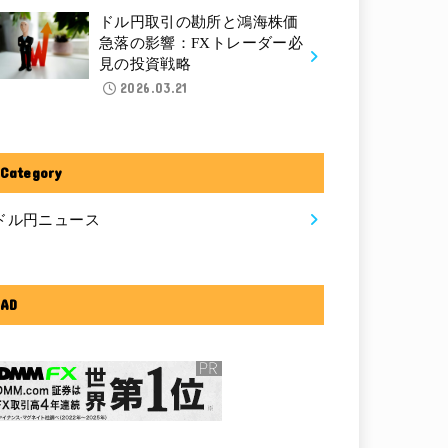
ドル円取引の勘所と鴻海株価
急落の影響：FXトレーダー必
見の投資戦略
2026.03.21
Category
ドル円ニュース
AD