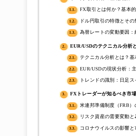
FX取引とは何か？基本
1.1.
ドル円取引の特徴とその
1.2.
為替レートの変動要因：
1.3.
EUR/USDのテクニカル分析
2.
テクニカル分析とは？基
2.1.
EUR/USDの現状分析
2.2.
トレンドの識別：日足ス
2.3.
FXトレーダーが知るべき市
3.
米連邦準備制度（FRB）
3.1.
リスク資産の需要変動と
3.2.
コロナウイルスの影響と
3.3.