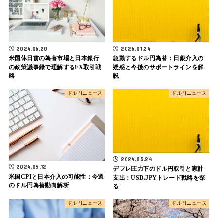
2024.06.20
2026.01.24
米国休日前の為替市場と日本銀行
急動するドル円為替：日銀介入の
の政策議事録で理解するFX取引戦
疑惑と今後のサポートラインを解
略
説
ドル円ニュース
ドル円ニュース
2024.05.24
2024.05.12
デフレ圧力下のドル円取引と家計
米国CPIと日本介入の可能性：今週
支出：USD/JPYトレード戦略を探
のドル円為替動向解析
る
ドル円ニュース
ドル円ニュース