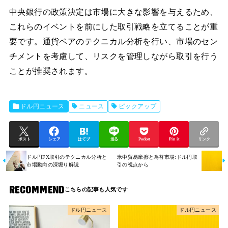
中央銀行の政策決定は市場に大きな影響を与えるため、
これらのイベントを前にした取引戦略を立てることが重
要です。通貨ペアのテクニカル分析を行い、市場のセン
チメントを考慮して、リスクを管理しながら取引を行う
ことが推奨されます。
ドル円ニュース
ニュース
ピックアップ
ポスト
シェア
はてブ
送る
Pocket
Pin it
リンク
ドル円FX取引のテクニカル分析と
米中貿易摩擦と為替市場:ドル円取
市場動向の深堀り解説
引の視点から
RECOMMEND
ドル円ニュース
ドル円ニュース