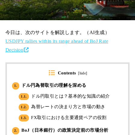
今日は、次のサイトを解説します。（AI生成）
USDJPY rallies within its range ahead of BoJ Rate
Decision
Contents
[
hide
]
ドル円為替取引の理解を深める
1.
ドル円取引とは？基本的な知識の紹介
1.1.
為替レートの決まり方と市場の動き
1.2.
FX取引における主要通貨ペアの役割
1.3.
BoJ（日本銀行）の政策決定前の市場分析
2.