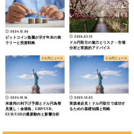
2024.12.06
2026.03.15
ビットコイン急騰が示す年末の株
ドル円取引の魅力とリスク – 市場
ラリーと投資戦略
分析と実践的アドバイス
ドル円ニュース
ドル円ニュース
2024.10.16
2025.12.03
米連邦の利下げ予測とドル円為替
実践者必見！ドル円取引で成功す
見通し：金価格、GBP/USD、
るための基礎知識と戦略
EUR/USDの最新動向と影響分析