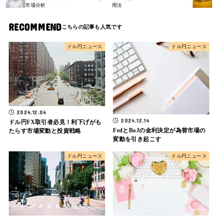
市場分析
用法
RECOMMEND
ドル円ニュース
ドル円ニュース
2024.12.04
2024.12.14
ドル円FX取引者必見！利下げがも
FedとBoJの金利決定が為替市場の
たらす市場変動と投資戦略
変動を引き起こす
ドル円ニュース
ドル円ニュース