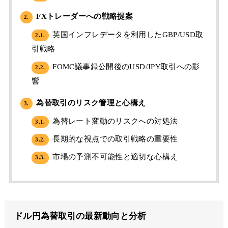
FXトレーダーへの戦略提案
2.
英国インフレデータを利用したGBP/USD取
2.1.
引戦略
FOMC議事録公開後のUSD/JPY取引への影
2.2.
響
為替取引のリスク管理と心構え
3.
為替レート変動のリスクへの対処法
3.1.
長期的な視点での取引戦略の重要性
3.2.
市場の予測不可能性と適切な心構え
3.3.
ドル円為替取引の最新動向と分析