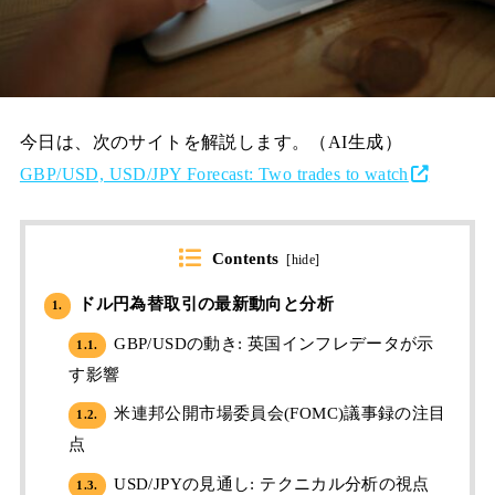
今日は、次のサイトを解説します。（AI生成）
GBP/USD, USD/JPY Forecast: Two trades to watch
Contents
[
hide
]
ドル円為替取引の最新動向と分析
1.
GBP/USDの動き: 英国インフレデータが示
1.1.
す影響
米連邦公開市場委員会(FOMC)議事録の注目
1.2.
点
USD/JPYの見通し: テクニカル分析の視点
1.3.