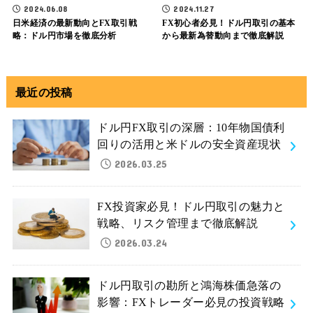
2024.06.08
2024.11.27
日米経済の最新動向とFX取引戦
FX初心者必見！ドル円取引の基本
略：ドル円市場を徹底分析
から最新為替動向まで徹底解説
最近の投稿
ドル円FX取引の深層：10年物国債利
回りの活用と米ドルの安全資産現状
2026.03.25
FX投資家必見！ドル円取引の魅力と
戦略、リスク管理まで徹底解説
2026.03.24
ドル円取引の勘所と鴻海株価急落の
影響：FXトレーダー必見の投資戦略