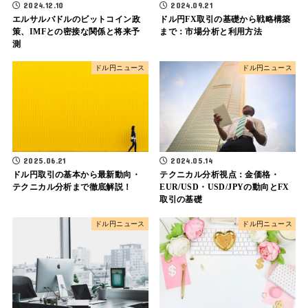
2024.12.10
2024.09.21
エルサルバドルのビットコイン政
ドル円FX取引の基礎から戦略構築
策、IMFとの密接な関係と将来予
まで：市場分析と利用方法
測
ドル円ニュース
ドル円ニュース
2025.06.21
2024.05.14
ドル円取引の基本から最新動向・
テクニカル分析視点：金価格・
テクニカル分析まで徹底解説！
EUR/USD・USD/JPYの動向とFX
取引の基礎
ドル円ニュース
ドル円ニュース