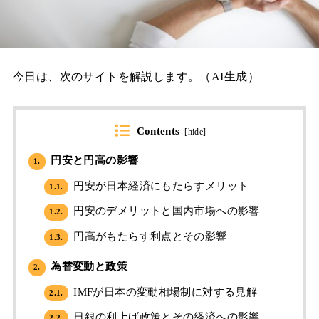
今日は、次のサイトを解説します。（AI生成）
Contents
[
hide
]
円安と円高の影響
1.
円安が日本経済にもたらすメリット
1.1.
円安のデメリットと国内市場への影響
1.2.
円高がもたらす利点とその影響
1.3.
為替変動と政策
2.
IMFが日本の変動相場制に対する見解
2.1.
日銀の利上げ政策とその経済への影響
2.2.