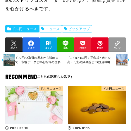
めのストップロスオーダーの設定など、慎重な資金管理
を心がけるべきです。
ドル円ニュース
ニュース
ピックアップ
ポスト
シェア
はてブ
送る
Pocket
Pin it
リンク
ドル円FX取引の基本から戦略ま
「1ドル=156円」正念場? 米ドル
で：市場データと中心相場の理解
高・円安の限界感とFX投資戦略
RECOMMEND
ドル円ニュース
ドル円ニュース
2026.02.10
2026.01.15