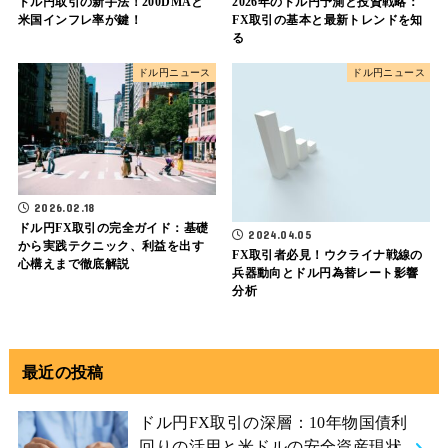
ドル円取引の新手法！200DMAと
2026年のドル円予測と投資戦略：
米国インフレ率が鍵！
FX取引の基本と最新トレンドを知
る
ドル円ニュース
ドル円ニュース
2026.02.18
ドル円FX取引の完全ガイド：基礎
2024.04.05
から実践テクニック、利益を出す
FX取引者必見！ウクライナ戦線の
心構えまで徹底解説
兵器動向とドル円為替レート影響
分析
最近の投稿
ドル円FX取引の深層：10年物国債利
回りの活用と米ドルの安全資産現状