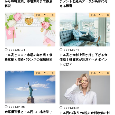
から戦略立案、市場動向まで徹底
チメントと経済データが為替に与
解説
える影響
ドル円ニュース
ドル円ニュース
2025.07.09
2024.07.11
ドル高とココア市場の舞台裏：価
ドル高と金利上昇が押し下げる金
格変動と需給バランスの深層解析
価格！投資家が注意すべきポイン
トとは？
ドル円ニュース
ドル円ニュース
2024.04.26
2024.05.19
米軍機迎撃とドル円FX: 地政学リ
ドル円FX取引の秘訣:金利政策の影