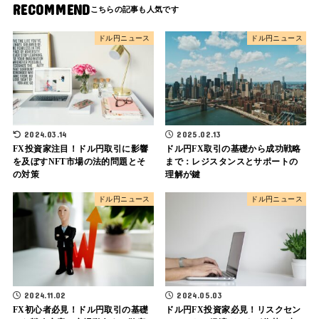
RECOMMEND
ドル円ニュース
ドル円ニュース
2024.03.14
2025.02.13
FX投資家注目！ドル円取引に影響
ドル円FX取引の基礎から成功戦略
を及ぼすNFT市場の法的問題とそ
まで：レジスタンスとサポートの
の対策
理解が鍵
ドル円ニュース
ドル円ニュース
2024.11.02
2024.05.03
FX初心者必見！ドル円取引の基礎
ドル円FX投資家必見！リスクセン