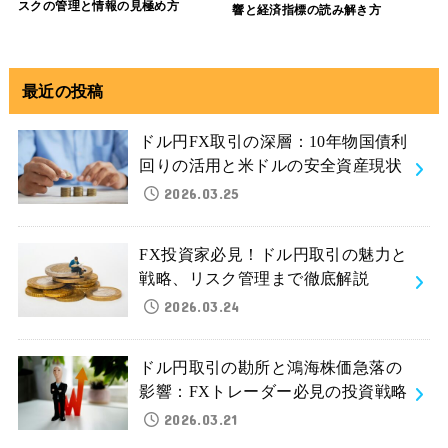
スクの管理と情報の見極め方
響と経済指標の読み解き方
最近の投稿
ドル円FX取引の深層：10年物国債利
回りの活用と米ドルの安全資産現状
2026.03.25
FX投資家必見！ドル円取引の魅力と
戦略、リスク管理まで徹底解説
2026.03.24
ドル円取引の勘所と鴻海株価急落の
影響：FXトレーダー必見の投資戦略
2026.03.21