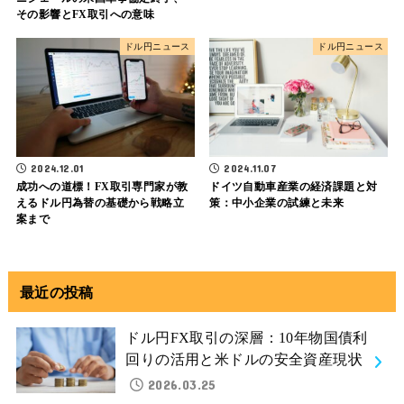
その影響とFX取引への意味
ドル円ニュース
ドル円ニュース
2024.12.01
2024.11.07
成功への道標！FX取引専門家が教
ドイツ自動車産業の経済課題と対
えるドル円為替の基礎から戦略立
策：中小企業の試練と未来
案まで
最近の投稿
ドル円FX取引の深層：10年物国債利
回りの活用と米ドルの安全資産現状
2026.03.25