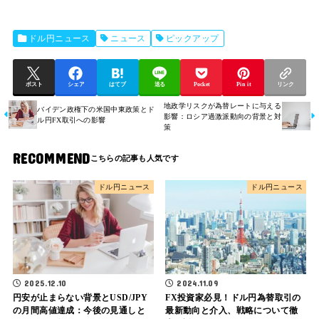
ドル円ニュース
ニュース
ピックアップ
ポスト
シェア
はてブ
送る
Pocket
Pin it
リンク
地政学リスクが為替レートに与える
バイデン政権下の米国中東政策とド
影響：ロシア過激派動向の背景と対
ル円FX取引への影響
策
RECOMMEND
ドル円ニュース
ドル円ニュース
2025.12.10
2024.11.09
円安が止まらない背景とUSD/JPY
FX投資家必見！ドル円為替取引の
の月間高値達成：今後の見通しと
最新動向と介入、戦略について徹