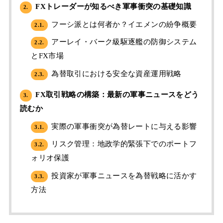
FXトレーダーが知るべき軍事衝突の基礎知識
2.
フーシ派とは何者か？イエメンの紛争概要
2.1.
アーレイ・バーク級駆逐艦の防御システム
2.2.
とFX市場
為替取引における安全な資産運用戦略
2.3.
FX取引戦略の構築：最新の軍事ニュースをどう
3.
読むか
実際の軍事衝突が為替レートに与える影響
3.1.
リスク管理：地政学的緊張下でのポートフ
3.2.
ォリオ保護
投資家が軍事ニュースを為替戦略に活かす
3.3.
方法