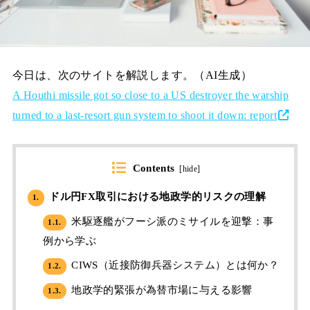
今日は、次のサイトを解説します。（AI生成）
A Houthi missile got so close to a US destroyer the warship
turned to a last-resort gun system to shoot it down: report
Contents
[
hide
]
ドル円FX取引における地政学的リスクの理解
1.
米駆逐艦がフーシ派のミサイルを迎撃：事
1.1.
例から学ぶ
CIWS（近接防御兵器システム）とは何か？
1.2.
地政学的緊張が為替市場に与える影響
1.3.