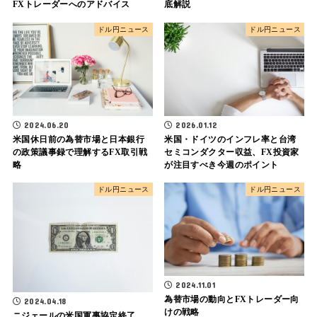
FXトレーダーへのアドバイス
底解説
ドル円ニュース
ドル円ニュース
2026.01.12
2024.06.20
米国・ドイツのインフレ率と台湾
米国休日前の為替市場と日本銀行
セミコンダクター収益、FX投資家
の政策議事録で理解するFX取引戦
が注目すべき今週のポイント
略
ドル円ニュース
ドル円ニュース
2024.11.01
為替市場の動向とFXトレーダー向
2024.04.18
けの戦略
ニジェールの米国軍事協定終了、