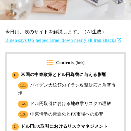
今日は、次のサイトを解説します。（AI生成）
Biden says US helped Israel down nearly all Iran attacks
Contents
[
hide
]
米国の中東政策とドル円為替に与える影響
1.
バイデン大統領のイラン攻撃対応と為替市
1.1.
場
ドル円取引における地政学リスクの理解
1.2.
中東情勢の緊迫化とFX市場への影響
1.3.
ドル円FX取引におけるリスクマネジメント
2.