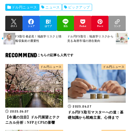
ドル円ニュース
ニュース
ピックアップ
ポスト
シェア
はてブ
送る
Pocket
Pin it
リンク
FX取引者必見！地政学リスクと情
ドル円FX取引：地政学リスクから
報収集術の重要性
見る為替市場の潜在動向
RECOMMEND
ドル円ニュース
ドル円ニュース
2025.06.27
2025.06.07
ドル円FX取引マスターへの道：基
【今週の注目】ドル円展望とテク
礎知識から戦略立案、心得まで
ニカル分析：NFPとCPIの影響