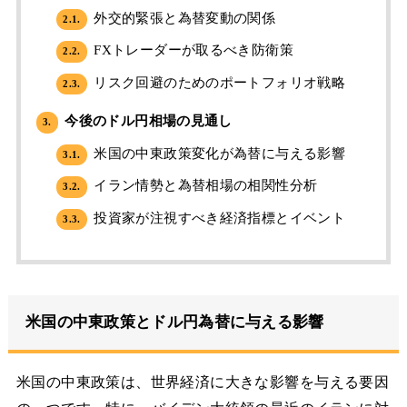
外交的緊張と為替変動の関係
2.1.
FXトレーダーが取るべき防衛策
2.2.
リスク回避のためのポートフォリオ戦略
2.3.
今後のドル円相場の見通し
3.
米国の中東政策変化が為替に与える影響
3.1.
イラン情勢と為替相場の相関性分析
3.2.
投資家が注視すべき経済指標とイベント
3.3.
米国の中東政策とドル円為替に与える影響
米国の中東政策は、世界経済に大きな影響を与える要因