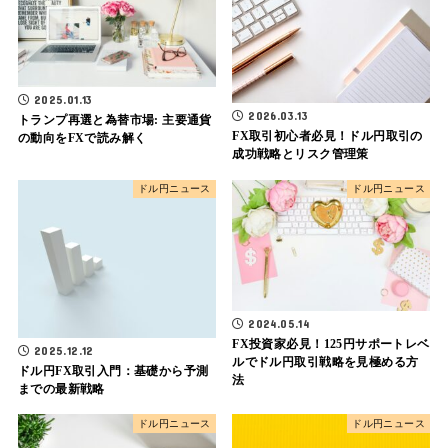
2025.01.13
2026.03.13
トランプ再選と為替市場: 主要通貨
FX取引初心者必見！ドル円取引の
の動向をFXで読み解く
成功戦略とリスク管理策
ドル円ニュース
ドル円ニュース
2024.05.14
FX投資家必見！125円サポートレベ
2025.12.12
ルでドル円取引戦略を見極める方
ドル円FX取引入門：基礎から予測
法
までの最新戦略
ドル円ニュース
ドル円ニュース