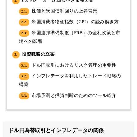
FXトレーダーが知るべき市場分析
2.
株価と米国債利回りの上昇背景
2.1.
米国消費者物価指数（CPI）の読み解き方
2.2.
米国連邦準備制度（FRB）の金利政策と市
2.3.
場への影響
投資戦略の立案
3.
ドル円取引におけるリスク管理の重要性
3.1.
インフレデータを利用したトレード戦略の
3.2.
構築
市場予測と投資判断のためのツール紹介
3.3.
ドル円為替取引とインフレデータの関係