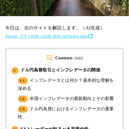
今日は、次のサイトを解説します。（AI生成）
Stocks, US yields climb after inflation data
Contents
[
hide
]
ドル円為替取引とインフレデータの関係
1.
インフレデータとは何か？基本的な理解を
1.1.
深める
米国インフレデータの最新動向とその影響
1.2.
ドル円為替におけるインフレデータの重要
1.3.
性