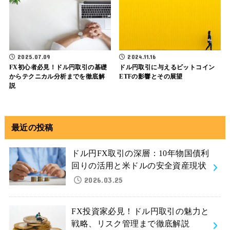
2025.07.09
2024.11.16
FX初心者必見！ドル円取引の基礎
ドル円取引に与えるビットコイン
からテクニカル分析までを徹底解
ETFの影響とその展望
説
最近の投稿
ドル円FX取引の深層：10年物国債利
回りの活用と米ドルの安全資産現状
2026.03.25
FX投資家必見！ドル円取引の魅力と
戦略、リスク管理まで徹底解説