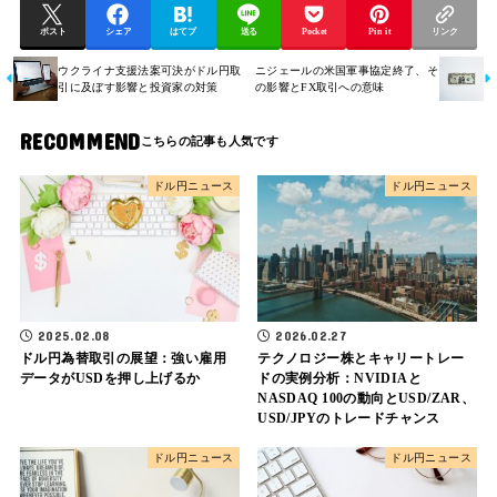
ポスト
シェア
はてブ
送る
Pocket
Pin it
リンク
ウクライナ支援法案可決がドル円取
ニジェールの米国軍事協定終了、そ
引に及ぼす影響と投資家の対策
の影響とFX取引への意味
RECOMMEND
ドル円ニュース
ドル円ニュース
2025.02.08
2026.02.27
ドル円為替取引の展望：強い雇用
テクノロジー株とキャリートレー
データがUSDを押し上げるか
ドの実例分析：NVIDIAと
NASDAQ 100の動向とUSD/ZAR、
USD/JPYのトレードチャンス
ドル円ニュース
ドル円ニュース