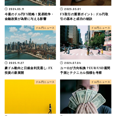
2024.05.11
2025.05.01
今週のドル円FX戦略！貿易戦争・
FX取引の重要ポイント: ドル円取
金融政策が為替に与える影響
引の基本と成功の秘訣
ドル円ニュース
ドル円ニュース
2025.11.27
2024.07.04
豪ドル動向と日銀金利見通し: FX
ユーロが方向転換？EUR/USD週間
投資の新展開
予測とテクニカル指標を考察
ドル円ニュース
ドル円ニュース