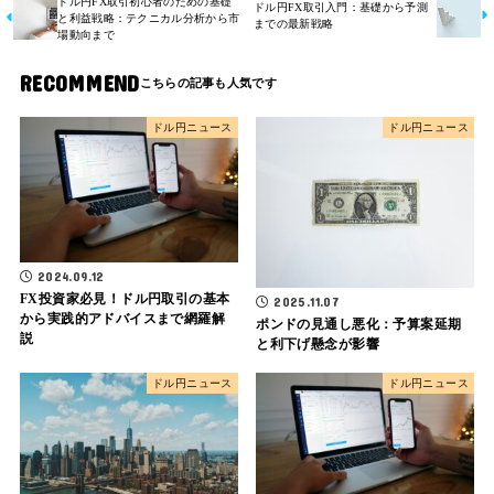
ドル円FX取引初心者のための基礎
ドル円FX取引入門：基礎から予測
と利益戦略：テクニカル分析から市
までの最新戦略
場動向まで
RECOMMEND
ドル円ニュース
ドル円ニュース
2024.09.12
FX投資家必見！ドル円取引の基本
2025.11.07
から実践的アドバイスまで網羅解
ポンドの見通し悪化：予算案延期
説
と利下げ懸念が影響
ドル円ニュース
ドル円ニュース