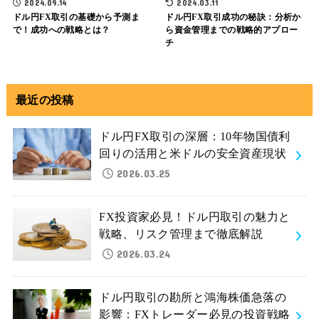
2024.09.14
2024.03.11
ドル円FX取引の基礎から予測ま
ドル円FX取引成功の秘訣：分析か
で！成功への戦略とは？
ら資金管理までの戦略的アプロー
チ
最近の投稿
ドル円FX取引の深層：10年物国債利
回りの活用と米ドルの安全資産現状
2026.03.25
FX投資家必見！ドル円取引の魅力と
戦略、リスク管理まで徹底解説
2026.03.24
ドル円取引の勘所と鴻海株価急落の
影響：FXトレーダー必見の投資戦略