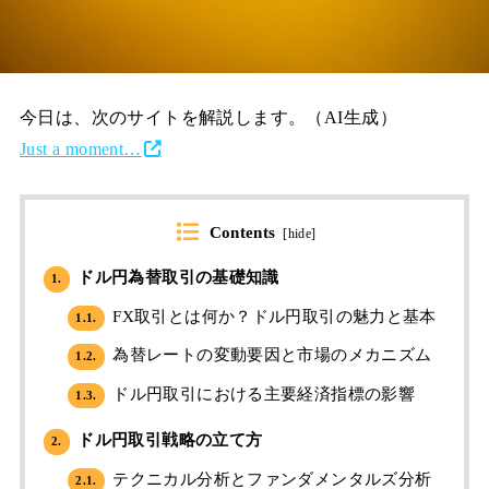
今日は、次のサイトを解説します。（AI生成）
Just a moment…
Contents
[
hide
]
ドル円為替取引の基礎知識
1.
FX取引とは何か？ドル円取引の魅力と基本
1.1.
為替レートの変動要因と市場のメカニズム
1.2.
ドル円取引における主要経済指標の影響
1.3.
ドル円取引戦略の立て方
2.
テクニカル分析とファンダメンタルズ分析
2.1.