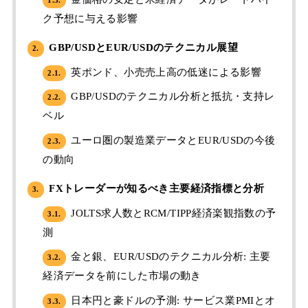
ク予想に与える影響
GBP/USDとEUR/USDのテクニカル展望
2.
英ポンド、小売売上高の低迷による影響
2.1.
GBP/USDのテクニカル分析と抵抗・支持レ
2.2.
ベル
ユーロ圏の製造業データとEUR/USDの今後
2.3.
の動向
FXトレーダーが知るべき主要経済指標と分析
3.
JOLTS求人数とRCM/TIPP経済楽観指数の予
3.1.
測
金と銀、EUR/USDのテクニカル分析: 主要
3.2.
経済データを前にした市場の動き
日本円と豪ドルの予測: サービス業PMIとオ
3.3.