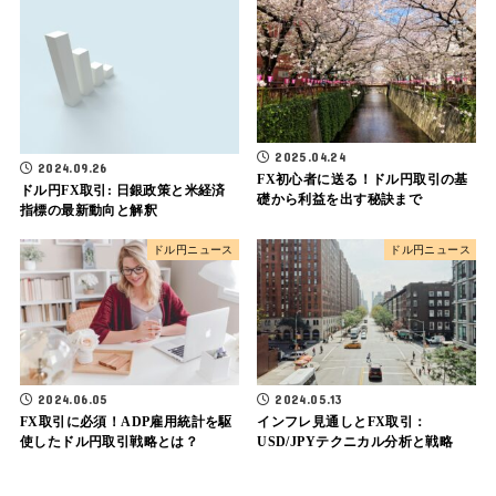
2025.04.24
2024.09.26
FX初心者に送る！ドル円取引の基
ドル円FX取引: 日銀政策と米経済
礎から利益を出す秘訣まで
指標の最新動向と解釈
ドル円ニュース
ドル円ニュース
2024.06.05
2024.05.13
FX取引に必須！ADP雇用統計を駆
インフレ見通しとFX取引：
使したドル円取引戦略とは？
USD/JPYテクニカル分析と戦略