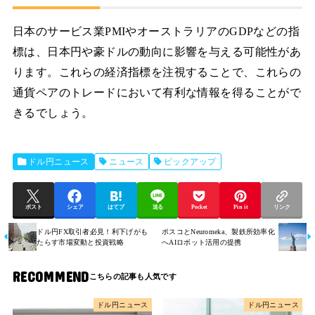
日本のサービス業PMIやオーストラリアのGDPなどの指
標は、日本円や豪ドルの動向に影響を与える可能性があ
ります。これらの経済指標を注視することで、これらの
通貨ペアのトレードにおいて有利な情報を得ることがで
きるでしょう。
ドル円ニュース
ニュース
ピックアップ
ポスト
シェア
はてブ
送る
Pocket
Pin it
リンク
ドル円FX取引者必見！利下げがも
ポスコとNeuromeka、製鉄所効率化
たらす市場変動と投資戦略
へAIロボット活用の提携
RECOMMEND
ドル円ニュース
ドル円ニュース