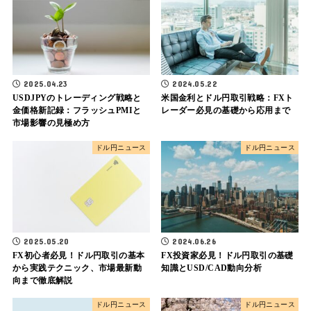
2025.04.23
2024.05.22
USDJPYのトレーディング戦略と
米国金利とドル円取引戦略：FXト
金価格新記録：フラッシュPMIと
レーダー必見の基礎から応用まで
市場影響の見極め方
ドル円ニュース
ドル円ニュース
2025.05.20
2024.06.26
FX初心者必見！ドル円取引の基本
FX投資家必見！ドル円取引の基礎
から実践テクニック、市場最新動
知識とUSD/CAD動向分析
向まで徹底解説
ドル円ニュース
ドル円ニュース