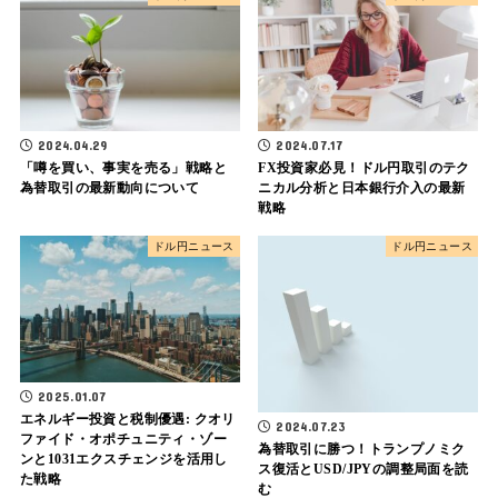
2024.04.29
2024.07.17
「噂を買い、事実を売る」戦略と
FX投資家必見！ドル円取引のテク
為替取引の最新動向について
ニカル分析と日本銀行介入の最新
戦略
ドル円ニュース
ドル円ニュース
2025.01.07
エネルギー投資と税制優遇: クオリ
2024.07.23
ファイド・オポチュニティ・ゾー
為替取引に勝つ！トランプノミク
ンと1031エクスチェンジを活用し
ス復活とUSD/JPYの調整局面を読
た戦略
む