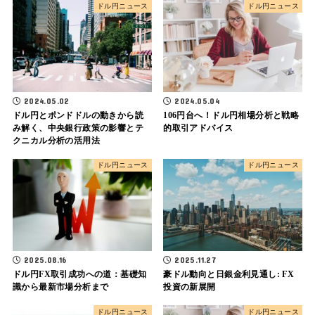
ドル円ニュース
ドル円ニュース
2024.05.02
2024.05.04
ドル円とポンドドルの動きから読
106円台へ！ドル円相場分析と戦略
み解く、中央銀行政策の影響とテ
的取引アドバイス
クニカル分析の活用法
ドル円ニュース
ドル円ニュース
2025.08.16
2025.11.27
ドル円FX取引成功への道：基礎知
豪ドル動向と日銀金利見通し: FX
識から最新市場分析まで
投資の新展開
ドル円ニュース
ドル円ニュース