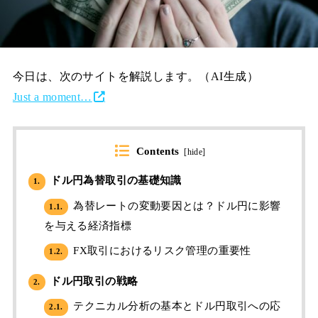
今日は、次のサイトを解説します。（AI生成）
Just a moment…
Contents
[
hide
]
ドル円為替取引の基礎知識
1.
為替レートの変動要因とは？ドル円に影響
1.1.
を与える経済指標
FX取引におけるリスク管理の重要性
1.2.
ドル円取引の戦略
2.
テクニカル分析の基本とドル円取引への応
2.1.