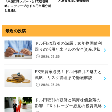
と為替市場の最新動向
「米国CPIレポートとFX取引戦
略」～ディープなドル円市場分析
と見通し
最近の投稿
ドル円FX取引の深層：10年物国債利
回りの活用と米ドルの安全資産現状
2026.03.25
FX投資家必見！ドル円取引の魅力と
戦略、リスク管理まで徹底解説
2026.03.24
ドル円取引の勘所と鴻海株価急落の
影響：FXトレーダー必見の投資戦略