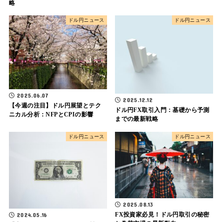
略
ドル円ニュース
ドル円ニュース
2025.06.07
2025.12.12
【今週の注目】ドル円展望とテク
ドル円FX取引入門：基礎から予測
ニカル分析：NFPとCPIの影響
までの最新戦略
ドル円ニュース
ドル円ニュース
2025.08.13
FX投資家必見！ドル円取引の秘密
2024.05.16