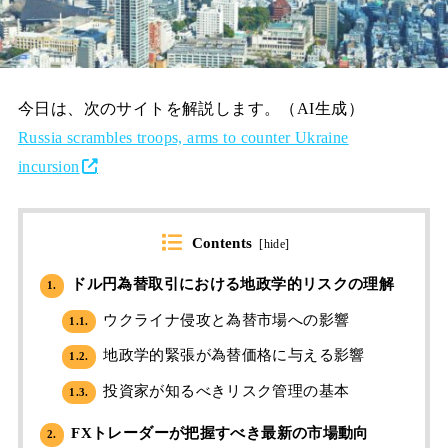
今日は、次のサイトを解説します。（AI生成）
Russia scrambles troops, arms to counter Ukraine
incursion
Contents
[
hide
]
ドル円為替取引における地政学的リスクの理解
1.
ウクライナ侵攻と為替市場への影響
1.1.
地政学的緊張が為替価格に与える影響
1.2.
投資家が知るべきリスク管理の基本
1.3.
FXトレーダーが把握すべき最新の市場動向
2.