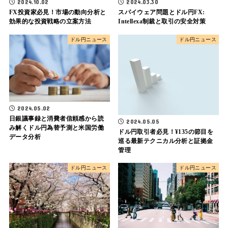
2024.10.02
2024.03.30
FX投資家必見！市場の動向分析と
スパイウェア問題とドル円FX:
効果的な投資戦略の立案方法
Intellexa制裁と取引の安全対策
ドル円ニュース
ドル円ニュース
2024.05.02
日銀議事録と消費者信頼感から読
2024.05.05
み解くドル円為替予測と米国労働
ドル円取引者必見！¥135の節目を
データ分析
巡る最新テクニカル分析と証拠金
管理
ドル円ニュース
ドル円ニュース