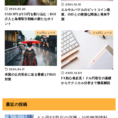
2024.12.10
2024.05.03
エルサルバドルのビットコイン政
USD/JPYが155円を割り込む：BOJ
策、IMFとの密接な関係と将来予
介入と為替取引戦略の新たなポイ
測
ント
ドル円ニュース
ドル円ニュース
2024.04.17
2025.12.09
米国の公共安全に迫る脅威とFBIの
FX初心者必見！ドル円取引の基礎
対策
からテクニカル分析まで徹底解説
最近の投稿
ドル円FX取引の深層：10年物国債利