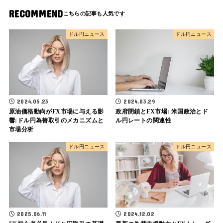
RECOMMEND
ドル円ニュース
ドル円ニュース
2024.03.29
2024.05.23
政府閉鎖とFX市場: 米国政治とド
原油価格動向がFX市場に与える影
ル円レートの関連性
響:ドル円為替取引のメカニズムと
市場分析
ドル円ニュース
ドル円ニュース
2025.06.11
2024.12.02