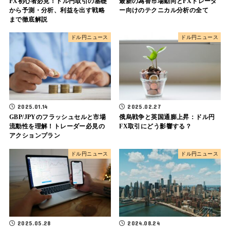
FX初心者必見！ドル円取引の基礎
最新の為替市場動向とFXトレーダ
から予測・分析、利益を出す戦略
ー向けのテクニカル分析の全て
まで徹底解説
ドル円ニュース
ドル円ニュース
2025.01.14
2025.02.27
GBP/JPYのフラッシュセルと市場
俄烏戦争と英国通膨上昇：ドル円
流動性を理解！トレーダー必見の
FX取引にどう影響する？
アクションプラン
ドル円ニュース
ドル円ニュース
2025.05.28
2024.08.24