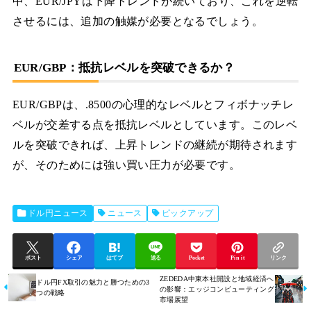
中、EUR/JPYは下降トレンドが続いており、これを逆転
させるには、追加の触媒が必要となるでしょう。
EUR/GBP：抵抗レベルを突破できるか？
EUR/GBPは、.8500の心理的なレベルとフィボナッチレ
ベルが交差する点を抵抗レベルとしています。このレベ
ルを突破できれば、上昇トレンドの継続が期待されます
が、そのためには強い買い圧力が必要です。
ドル円ニュース
ニュース
ピックアップ
ポスト
シェア
はてブ
送る
Pocket
Pin it
リンク
ZEDEDA中東本社開設と地域経済へ
ドル円FX取引の魅力と勝つための3
の影響：エッジコンピューティング
つの戦略
市場展望