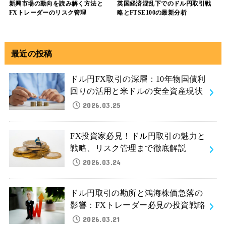
新興市場の動向を読み解く方法と
英国経済混乱下でのドル円取引戦
FXトレーダーのリスク管理
略とFTSE100の最新分析
最近の投稿
ドル円FX取引の深層：10年物国債利
回りの活用と米ドルの安全資産現状
2026.03.25
FX投資家必見！ドル円取引の魅力と
戦略、リスク管理まで徹底解説
2026.03.24
ドル円取引の勘所と鴻海株価急落の
影響：FXトレーダー必見の投資戦略
2026.03.21