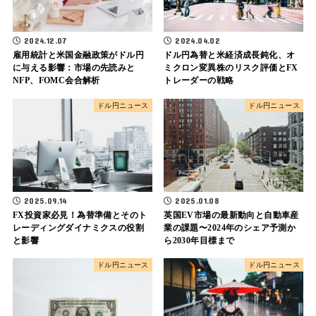
2024.12.07
2024.04.02
雇用統計と米国金融政策がドル円
ドル円為替と米経済成長鈍化、オ
に与える影響：市場の先読みと
ミクロン変異株のリスク評価とFX
NFP、FOMC会合解析
トレーダーの戦略
ドル円ニュース
ドル円ニュース
2025.09.14
2025.01.08
FX投資家必見！為替準備とそのト
英国EV市場の最新動向と自動車産
レーディングダイナミクスの役割
業の課題〜2024年のシェア予測か
と影響
ら2030年目標まで
ドル円ニュース
ドル円ニュース