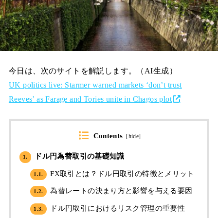
今日は、次のサイトを解説します。（AI生成）
UK politics live: Starmer warned markets ‘don’t trust
Reeves’ as Farage and Tories unite in Chagos plot
Contents
[
hide
]
ドル円為替取引の基礎知識
1.
FX取引とは？ドル円取引の特徴とメリット
1.1.
為替レートの決まり方と影響を与える要因
1.2.
ドル円取引におけるリスク管理の重要性
1.3.