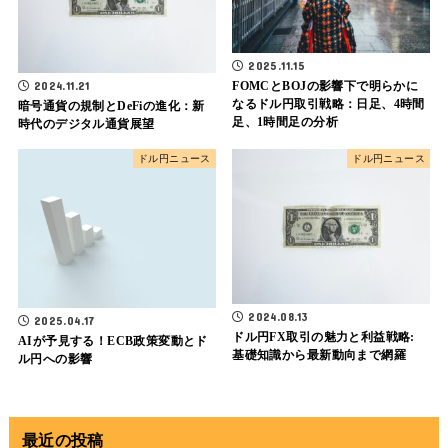
2025.11.15
FOMCとBOJの影響下で明らかに
2024.11.21
なるドル円取引戦略：日足、4時間
暗号通貨の規制とDeFiの進化：新
足、1時間足の分析
時代のデジタル通貨展望
ドル円ニュース
ドル円ニュース
2024.08.13
2025.04.17
ドル円FX取引の魅力と利益戦略:
AIが予見する！ECB政策変動とド
基礎知識から最新動向まで網羅
ル円への影響
最近の投稿