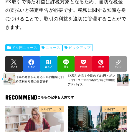
FX取引で得た利益は課税対象となるため、適切な税金
の支払いと確定申告が必要です。税務に関する知識を身
につけることで、取引の利益を適切に管理することがで
きます。
ドル円ニュース
ニュース
ピックアップ
ポスト
シェア
はてブ
送る
Pocket
Pin it
リンク
FX取引必見！今日のドル/円・ポン
日銀の発言から見るドル円相場と日
ド/円・ユーロ/円為替分析と戦略的
米債利回り差の影響分析
アドバイス
RECOMMEND
ドル円ニュース
ドル円ニュース