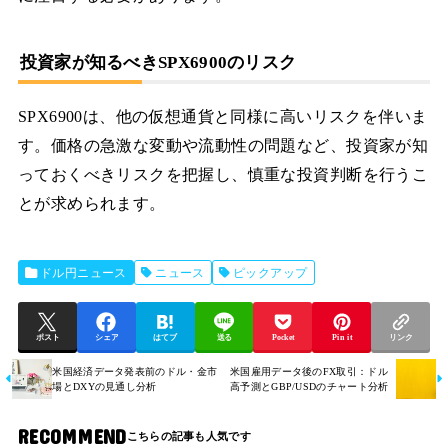
投資家が知るべきSPX6900のリスク
SPX6900は、他の仮想通貨と同様に高いリスクを伴いま
す。価格の急激な変動や流動性の問題など、投資家が知
っておくべきリスクを把握し、慎重な投資判断を行うこ
とが求められます。
ドル円ニュース
ニュース
ピックアップ
ポスト
シェア
はてブ
送る
Pocket
Pin it
リンク
米国経済データ発表前のドル・金市
米国雇用データ後のFX取引：ドル
場とDXYの見通し分析
高予測とGBP/USDのチャート分析
RECOMMEND