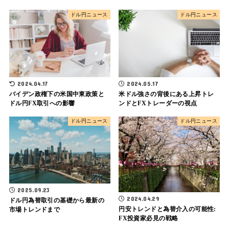
ドル円ニュース
ドル円ニュース
2024.04.17
2024.05.17
バイデン政権下の米国中東政策と
米ドル強さの背後にある上昇トレ
ドル円FX取引への影響
ンドとFXトレーダーの視点
ドル円ニュース
ドル円ニュース
2025.09.23
2024.04.29
ドル円為替取引の基礎から最新の
円安トレンドと為替介入の可能性:
市場トレンドまで
FX投資家必見の戦略