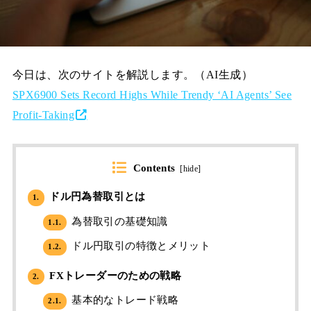
今日は、次のサイトを解説します。（AI生成）
SPX6900 Sets Record Highs While Trendy ‘AI Agents’ See
Profit-Taking
Contents
[
hide
]
ドル円為替取引とは
1.
為替取引の基礎知識
1.1.
ドル円取引の特徴とメリット
1.2.
FXトレーダーのための戦略
2.
基本的なトレード戦略
2.1.