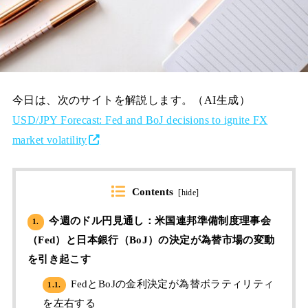
今日は、次のサイトを解説します。（AI生成）
USD/JPY Forecast: Fed and BoJ decisions to ignite FX
market volatility
Contents
[
hide
]
今週のドル円見通し：米国連邦準備制度理事会
1.
（Fed）と日本銀行（BoJ）の決定が為替市場の変動
を引き起こす
FedとBoJの金利決定が為替ボラティリティ
1.1.
を左右する