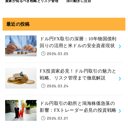
資家が知るべき戦略とリスク管理
済の動きに注目
最近の投稿
ドル円FX取引の深層：10年物国債利
回りの活用と米ドルの安全資産現状
2026.03.25
FX投資家必見！ドル円取引の魅力と
戦略、リスク管理まで徹底解説
2026.03.24
ドル円取引の勘所と鴻海株価急落の
影響：FXトレーダー必見の投資戦略
2026.03.21