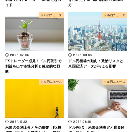
イド
方
ドル円ニュース
ドル円ニュース
2025.07.04
2025.08.05
FXトレーダー必見！ドル円取引で
ドル円相場の動向：政治リスクと
利益を出す市場分析と確定的な戦
米国経済データが与える影響
略
ドル円ニュース
ドル円ニュース
2024.10.12
2024.06.18
米国の金利上昇とその影響：FX投
ドル円FX：米国金利決定と世界経