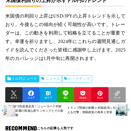
米国債利回りの上昇が示すドル円のトレンド
米国債の利回り上昇はUSD/JPYの上昇トレンドを示して
おり、今後もこの傾向が続く可能性が高いです。トレー
ダーは、この動きを利用して戦略を立てることが重要で
す。幸運を祈りますし、2024年にこれらの週間見通しガ
イドを読んでくださった皆様に感謝申し上げます。2025
年のカバレッジは1月中旬に再開されます。
ドル円ニュース
ニュース
ピックアップ
ポスト
シェア
はてブ
送る
Pocket
Pin it
リンク
FX投資家必見！ニューヨーク州南
トランプ関税の影響と米国経済に与
部層の裕福な郡ランキングとその影
える打撃：関税政策の将来と対策
響
RECOMMEND