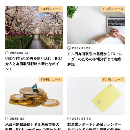
ドル円ニュース
ドル円ニュース
2024.09.21
2024.05.03
ドル円為替取引の基礎からFXトレ
USD/JPYが155円を割り込む：BOJ
ーダーのための市場分析まで徹底
介入と為替取引戦略の新たなポイ
解説
ント
ドル円ニュース
ドル円ニュース
2025.11.11
2024.05.22
米政府閉鎖終結とドル為替市場の
製造業レポートと経済カレンダー
影響：FXトレーダーへの新たなガ
を用いたドル円取引戦略の見極め