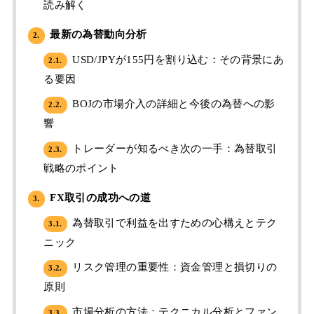
読み解く
最新の為替動向分析
2.
USD/JPYが155円を割り込む：その背景にあ
2.1.
る要因
BOJの市場介入の詳細と今後の為替への影
2.2.
響
トレーダーが知るべき次の一手：為替取引
2.3.
戦略のポイント
FX取引の成功への道
3.
為替取引で利益を出すための心構えとテク
3.1.
ニック
リスク管理の重要性：資金管理と損切りの
3.2.
原則
市場分析の方法：テクニカル分析とファン
3.3.