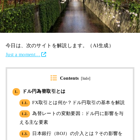
今日は、次のサイトを解説します。（AI生成）
Just a moment…
Contents
[
hide
]
ドル円為替取引とは
1.
FX取引とは何か？ドル円取引の基本を解説
1.1.
為替レートの変動要因：ドル円に影響を与
1.2.
える主な要素
日本銀行（BOJ）の介入とは？その影響を
1.3.