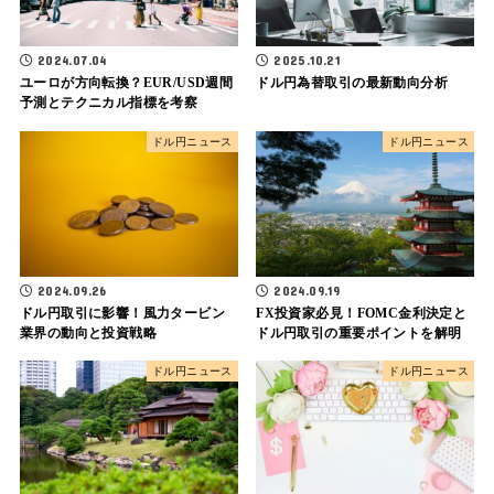
2024.07.04
2025.10.21
ユーロが方向転換？EUR/USD週間
ドル円為替取引の最新動向分析
予測とテクニカル指標を考察
ドル円ニュース
ドル円ニュース
2024.09.26
2024.09.19
ドル円取引に影響！風力タービン
FX投資家必見！FOMC金利決定と
業界の動向と投資戦略
ドル円取引の重要ポイントを解明
ドル円ニュース
ドル円ニュース