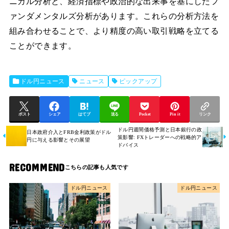
ニカル分析と、経済指標や政治的な出来事を基にしたフ
ァンダメンタルズ分析があります。これらの分析方法を
組み合わせることで、より精度の高い取引戦略を立てる
ことができます。
ドル円ニュース
ニュース
ピックアップ
ポスト
シェア
はてブ
送る
Pocket
Pin it
リンク
ドル円週間価格予測と日本銀行の政
日本政府介入とFRB金利政策がドル
策影響: FXトレーダーへの戦略的ア
円に与える影響とその展望
ドバイス
RECOMMEND
ドル円ニュース
ドル円ニュース