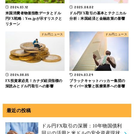
2024.03.12
2025.08.02
米国消費者物価指数データとドル
ドル円FX取引の基本とテクニカル
円FX戦略：Yen.jpが示すリスクと
分析：米国経済と金融政策の影響
リターン
ドル円ニュース
ドル円ニュース
2024.08.05
2024.03.29
FX投資家必見！カナダ経済指標の
ブラックキャットハッカー集団の
深読みとドル円取引への影響
サイバー攻撃と医療業界への影響
最近の投稿
ドル円FX取引の深層：10年物国債利
回りの活用と米ドルの安全資産現状