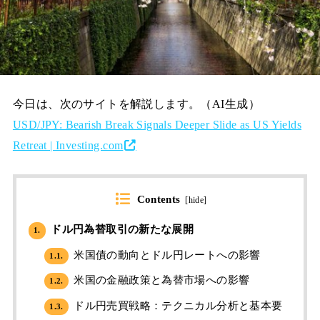
今日は、次のサイトを解説します。（AI生成）
USD/JPY: Bearish Break Signals Deeper Slide as US Yields
Retreat | Investing.com
Contents
[
hide
]
ドル円為替取引の新たな展開
1.
米国債の動向とドル円レートへの影響
1.1.
米国の金融政策と為替市場への影響
1.2.
ドル円売買戦略：テクニカル分析と基本要
1.3.