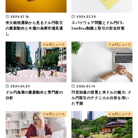
2024.07.16
2024.03.30
米大統領選挙から見るドル円取引
スパイウェア問題とドル円FX:
の最新動向と今週の為替市場見通
Intellexa制裁と取引の安全対策
し
ドル円ニュース
ドル円ニュース
2024.04.29
2026.03.14
ドル円為替の最新動向と専門家の
円安加速の背景と米ドルの魅力: ド
分析
ル円取引のテクニカル分析を用い
た予測
ドル円ニュース
ドル円ニュース