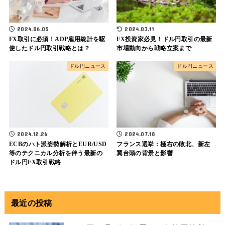
2024.06.05
2024.03.11
FX取引に必須！ADP雇用統計を駆
FX投資家必見！ドル円取引の最新
使したドル円取引戦略とは？
市場動向から戦略立案まで
ドル円ニュース
ドル円ニュース
2024.12.26
2024.07.18
ECBのハト派姿勢解析とEUR/USD
フランス選挙：極右の敗北、新左
等のテクニカル分析を伴う最新の
翼台頭の背景と影響
ドル円FX取引戦略
最近の投稿