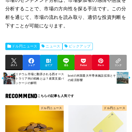
市場のセンチメント分析は、市場参加者の感情や態度を
分析することで、市場の方向性を探る手法です。この分
析を通じて、市場の流れを読み取り、適切な投資判断を
下すことが可能になります。
ドル円ニュース
ニュース
ピックアップ
ポスト
シェア
はてブ
送る
Pocket
Pin it
リンク
リチウム市場に翻弄される西オース
Intelの米国最大半導体施設拡張とそ
トラリア州の戦略とは？産業支援パ
の経済影響
ッケージの解明
RECOMMEND
ドル円ニュース
ドル円ニュース