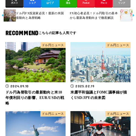
ポスト
シェア
はてブ
送る
Pocket
Pin it
リンク
ドル円FX投資家必見！最新の米国
FX初心者必見！ドル円取引の基本
債動向と為替戦略
から最新為替動向まで徹底解説
RECOMMEND
ドル円ニュース
ドル円ニュース
2024.09.10
2025.02.19
ドル円為替取引の最新動向と米10
米露平和協議とFOMC議事録が描
年債利回りの影響、EUR/USDの戦
くUSD/JPYの未来図
略
ドル円ニュース
ドル円ニュース