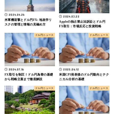
2024.04.26
2024.03.22
米軍機迎撃とドル円FX: 地政学リ
Appleの独占禁止法訴訟とドル円
スクの管理と情報の見極め方
FX取引：市場反応と投資戦略
ドル円ニュース
ドル円ニュース
2024.07.16
2025.06.12
FX取引を制圧！ドル円為替の基礎
米国CPI発表後のドル円動向とテク
から戦略立案まで徹底解説
ニカル分析の基礎
ドル円ニュース
ドル円ニュース