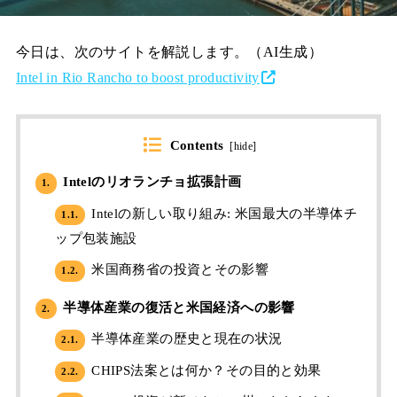
今日は、次のサイトを解説します。（AI生成）
Intel in Rio Rancho to boost productivity
Contents
[
hide
]
Intelのリオランチョ拡張計画
1.
Intelの新しい取り組み: 米国最大の半導体チ
1.1.
ップ包装施設
米国商務省の投資とその影響
1.2.
半導体産業の復活と米国経済への影響
2.
半導体産業の歴史と現在の状況
2.1.
CHIPS法案とは何か？その目的と効果
2.2.