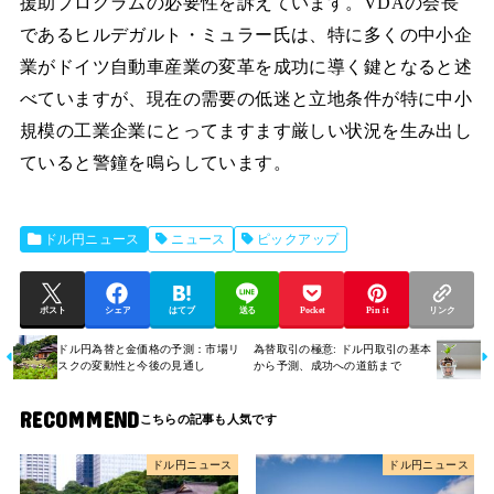
援助プログラムの必要性を訴えています。VDAの会長
であるヒルデガルト・ミュラー氏は、特に多くの中小企
業がドイツ自動車産業の変革を成功に導く鍵となると述
べていますが、現在の需要の低迷と立地条件が特に中小
規模の工業企業にとってますます厳しい状況を生み出し
ていると警鐘を鳴らしています。
ドル円ニュース
ニュース
ピックアップ
ポスト
シェア
はてブ
送る
Pocket
Pin it
リンク
ドル円為替と金価格の予測：市場リ
為替取引の極意: ドル円取引の基本
スクの変動性と今後の見通し
から予測、成功への道筋まで
RECOMMEND
ドル円ニュース
ドル円ニュース