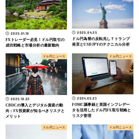
2025.04.25
2025.01.10
ドル円為替の反転兆し？トランプ
FXトレーダー必見！ドル円取引の
発言とUSDJPYのテクニカル分析
成功戦略と市場分析の最新動向
ドル円ニュース
ドル円ニュース
2024.05.23
2025.10.03
FOMC議事録と英国インフレデー
CBDCの導入とデジタル資産の動
タを活用したドル円FX取引戦略と
向：FX投資家が知るべきリスクと
リスク管理
メリット
ドル円ニュース
ドル円ニュース