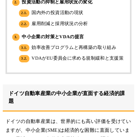
投資活動の抑制と雇用状況の変化
2.
国内外の投資活動の現状
2.1.
雇用削減と採用状況の分析
2.2.
中小企業の対策とVDAの提言
3.
効率改善プログラムと再構築の取り組み
3.1.
VDAがEU委員会に求める規制緩和と支援策
3.2.
ドイツ自動車産業の中小企業が直面する経済的課
題
ドイツの自動車産業は、世界的にも高い評価を受けてい
ますが、中小企業(SME)は経済的な困難に直面していま