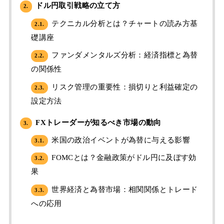
ドル円取引戦略の立て方
2.
テクニカル分析とは？チャートの読み方基
2.1.
礎講座
ファンダメンタルズ分析：経済指標と為替
2.2.
の関係性
リスク管理の重要性：損切りと利益確定の
2.3.
設定方法
FXトレーダーが知るべき市場の動向
3.
米国の政治イベントが為替に与える影響
3.1.
FOMCとは？金融政策がドル円に及ぼす効
3.2.
果
世界経済と為替市場：相関関係とトレード
3.3.
への応用