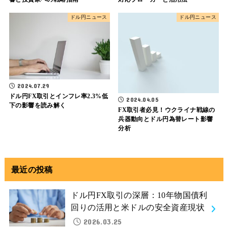
ドル円ニュース
ドル円ニュース
2024.07.29
ドル円FX取引とインフレ率2.3%低
2024.04.05
下の影響を読み解く
FX取引者必見！ウクライナ戦線の
兵器動向とドル円為替レート影響
分析
最近の投稿
ドル円FX取引の深層：10年物国債利
回りの活用と米ドルの安全資産現状
2026.03.25