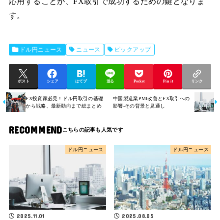
応用することが、FX取引で成功するための鍵となりま
す。
ドル円ニュース
ニュース
ピックアップ
ポスト
シェア
はてブ
送る
Pocket
Pin it
リンク
FX投資家必見！ドル円取引の基礎
中国製造業PMI改善とFX取引への
から戦略、最新動向まで総まとめ
影響-その背景と見通し
RECOMMEND
ドル円ニュース
ドル円ニュース
2025.11.01
2025.08.05