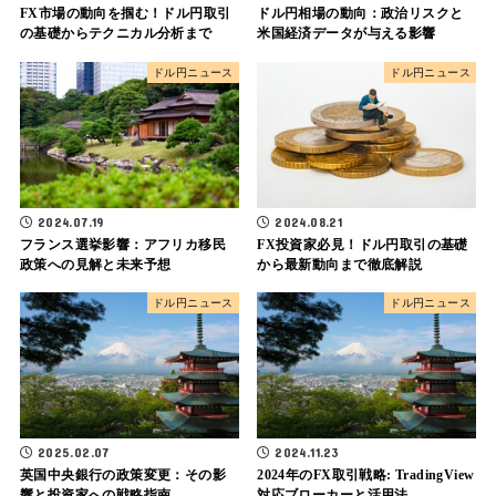
FX市場の動向を掴む！ドル円取引
ドル円相場の動向：政治リスクと
の基礎からテクニカル分析まで
米国経済データが与える影響
ドル円ニュース
ドル円ニュース
2024.07.19
2024.08.21
フランス選挙影響：アフリカ移民
FX投資家必見！ドル円取引の基礎
政策への見解と未来予想
から最新動向まで徹底解説
ドル円ニュース
ドル円ニュース
2025.02.07
2024.11.23
英国中央銀行の政策変更：その影
2024年のFX取引戦略: TradingView
響と投資家への戦略指南
対応ブローカーと活用法