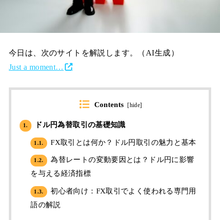
今日は、次のサイトを解説します。（AI生成）
Just a moment…
Contents
[
hide
]
ドル円為替取引の基礎知識
1.
FX取引とは何か？ドル円取引の魅力と基本
1.1.
為替レートの変動要因とは？ドル円に影響
1.2.
を与える経済指標
初心者向け：FX取引でよく使われる専門用
1.3.
語の解説