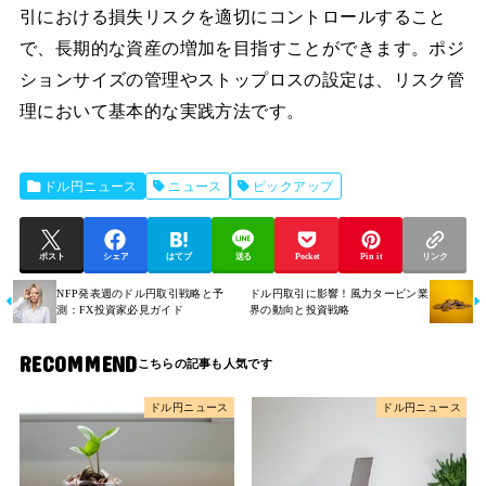
引における損失リスクを適切にコントロールすること
で、長期的な資産の増加を目指すことができます。ポジ
ションサイズの管理やストップロスの設定は、リスク管
理において基本的な実践方法です。
ドル円ニュース
ニュース
ピックアップ
ポスト
シェア
はてブ
送る
Pocket
Pin it
リンク
NFP発表週のドル円取引戦略と予
ドル円取引に影響！風力タービン業
測：FX投資家必見ガイド
界の動向と投資戦略
RECOMMEND
ドル円ニュース
ドル円ニュース