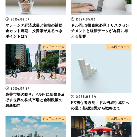
2024.09.04
2024.05.03
マレーシア経済成長と首相の補助
ドル円FX投資家必見！リスクセン
金カット延期、投資家が見るべき
チメントと経済データが為替に与
ポイントは？
える影響
ドル円ニュース
ドル円ニュース
2024.07.24
為替市場の動き: ドル円に影響を及
2025.05.24
ぼす世界の株式市場と金利政策の
FX初心者必見！ドル円取引成功へ
最新動向
の道：基礎知識から戦略まで
ドル円ニュース
ドル円ニュース