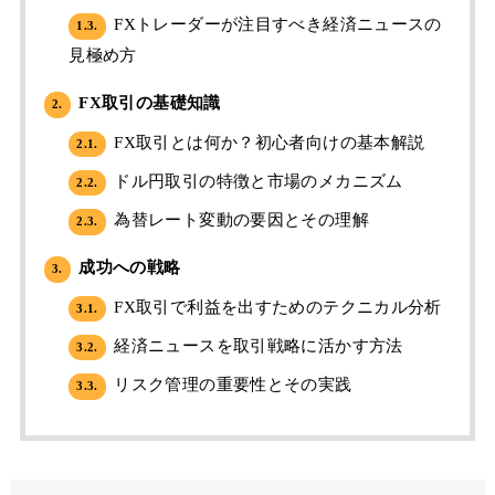
FXトレーダーが注目すべき経済ニュースの
1.3.
見極め方
FX取引の基礎知識
2.
FX取引とは何か？初心者向けの基本解説
2.1.
ドル円取引の特徴と市場のメカニズム
2.2.
為替レート変動の要因とその理解
2.3.
成功への戦略
3.
FX取引で利益を出すためのテクニカル分析
3.1.
経済ニュースを取引戦略に活かす方法
3.2.
リスク管理の重要性とその実践
3.3.