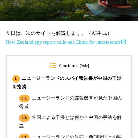
今日は、次のサイトを解説します。（AI生成）
New Zealand spy report calls out China for interference
Contents
[
hide
]
ニュージーランドのスパイ報告書が中国の干渉
1.
を指摘
ニュージーランドの諜報機関が見た中国の
1.1.
脅威
外国による干渉とは何か？中国の手法を解
1.2.
説
ニュージーランドの対応：西側諸国との関
1.3.