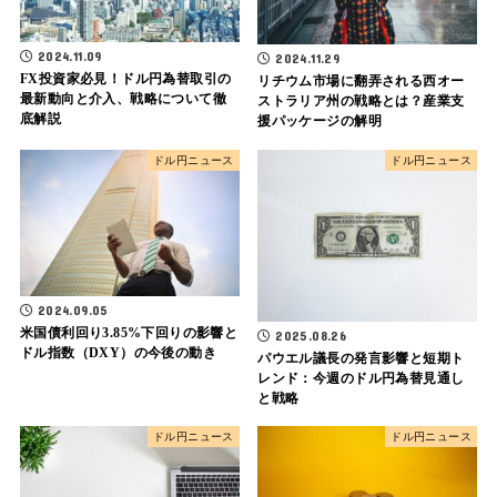
2024.11.09
2024.11.29
FX投資家必見！ドル円為替取引の
リチウム市場に翻弄される西オー
最新動向と介入、戦略について徹
ストラリア州の戦略とは？産業支
底解説
援パッケージの解明
ドル円ニュース
ドル円ニュース
2024.09.05
米国債利回り3.85%下回りの影響と
2025.08.26
ドル指数（DXY）の今後の動き
パウエル議長の発言影響と短期ト
レンド：今週のドル円為替見通し
と戦略
ドル円ニュース
ドル円ニュース