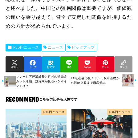
と述べました。中国との貿易関係は重要ですが、価値観
の違いを乗り越えて、健全で安定した関係を維持するた
めの方針が求められています。
ドル円ニュース
ニュース
ピックアップ
ポスト
シェア
はてブ
送る
Pocket
Pin it
リンク
マレーシア経済成長と首相の補助金
FX初心者必見！ドル円取引基礎か
カット延期、投資家が見るべきポイ
ら戦略立案まで徹底解説
ントは？
RECOMMEND
ドル円ニュース
ドル円ニュース