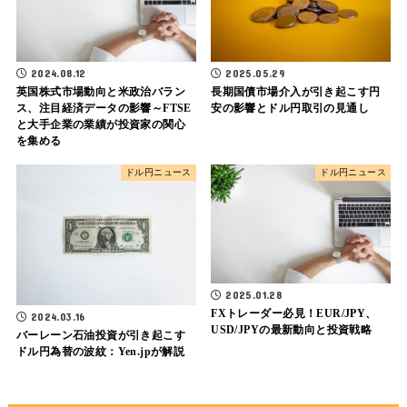
2024.08.12
2025.05.29
英国株式市場動向と米政治バラン
長期国債市場介入が引き起こす円
ス、注目経済データの影響～FTSE
安の影響とドル円取引の見通し
と大手企業の業績が投資家の関心
を集める
ドル円ニュース
ドル円ニュース
2025.01.28
FXトレーダー必見！EUR/JPY、
2024.03.16
USD/JPYの最新動向と投資戦略
バーレーン石油投資が引き起こす
ドル円為替の波紋：Yen.jpが解説