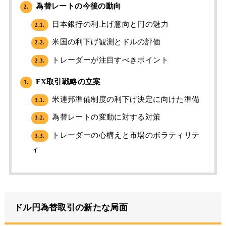
為替レートの今後の動向
2.
日本銀行の利上げ意向と円の魅力
2.1.
米国の利下げ観測とドルの評価
2.2.
トレーダーが注目すべきポイント
2.3.
FX取引戦略の立案
3.
米連邦準備制度の利下げ決定に向けた準備
3.1.
為替レートの変動に対する対策
3.2.
トレーダーの心構えと市場のボラティリテ
3.3.
ィ
ドル円為替取引の新たな局面