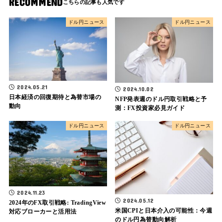
RECOMMEND
ドル円ニュース
ドル円ニュース
2024.05.21
2024.10.02
日本経済の回復期待と為替市場の
NFP発表週のドル円取引戦略と予
動向
測：FX投資家必見ガイド
ドル円ニュース
ドル円ニュース
2024.11.23
2024.05.12
2024年のFX取引戦略: TradingView
米国CPIと日本介入の可能性：今週
対応ブローカーと活用法
のドル円為替動向解析