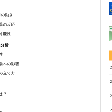
円の動き
場の反応
可能性
場分析
性
場への影響
の立て方
は？
性