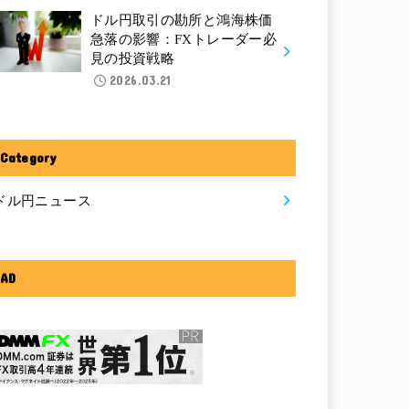
ドル円取引の勘所と鴻海株価
急落の影響：FXトレーダー必
見の投資戦略
2026.03.21
Category
ドル円ニュース
AD