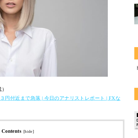
成）
円付近まで急落 | 今日のアナリストレポート | FXな
Contents
[
hide
]