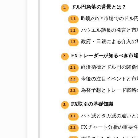
ドル円急落の背景とは？
1.
昨晩のNY市場でのドル
1.1.
パウエル議長の発言と市
1.2.
政府・日銀による介入の
1.3.
FXトレーダーが知るべき市
2.
経済指標とドル円の関係
2.1.
今後の注目イベントと市
2.2.
為替予想とトレード戦略
2.3.
FX取引の基礎知識
3.
ハト派とタカ派の違いと
3.1.
FXチャート分析の重要
3.2.