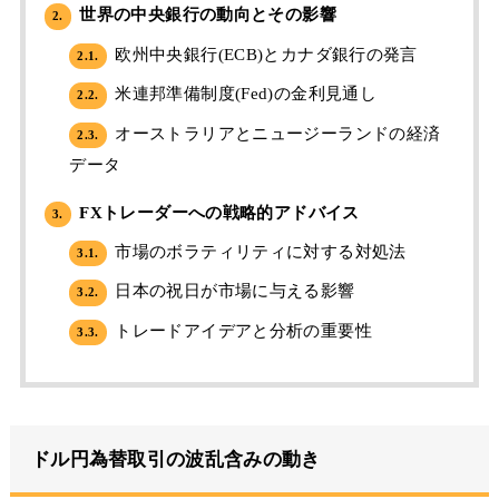
世界の中央銀行の動向とその影響
2.
欧州中央銀行(ECB)とカナダ銀行の発言
2.1.
米連邦準備制度(Fed)の金利見通し
2.2.
オーストラリアとニュージーランドの経済
2.3.
データ
FXトレーダーへの戦略的アドバイス
3.
市場のボラティリティに対する対処法
3.1.
日本の祝日が市場に与える影響
3.2.
トレードアイデアと分析の重要性
3.3.
ドル円為替取引の波乱含みの動き