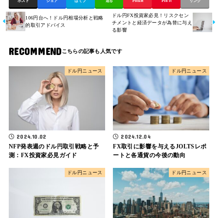
ポスト
シェア
はてブ
送る
Pocket
Pin it
リンク
ドル円FX投資家必見！リスクセン
106円台へ！ドル円相場分析と戦略
チメントと経済データが為替に与え
的取引アドバイス
る影響
RECOMMEND
ドル円ニュース
ドル円ニュース
2024.10.02
2024.12.04
NFP発表週のドル円取引戦略と予
FX取引に影響を与えるJOLTSレポ
測：FX投資家必見ガイド
ートと各通貨の今後の動向
ドル円ニュース
ドル円ニュース