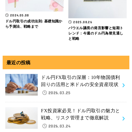
2024.05.08
ドル円取引の成功法則: 基礎知識か
2025.08.26
ら予測法、戦略まで
パウエル議長の発言影響と短期ト
レンド：今週のドル円為替見通し
と戦略
最近の投稿
ドル円FX取引の深層：10年物国債利
回りの活用と米ドルの安全資産現状
2026.03.25
FX投資家必見！ドル円取引の魅力と
戦略、リスク管理まで徹底解説
2026.03.24