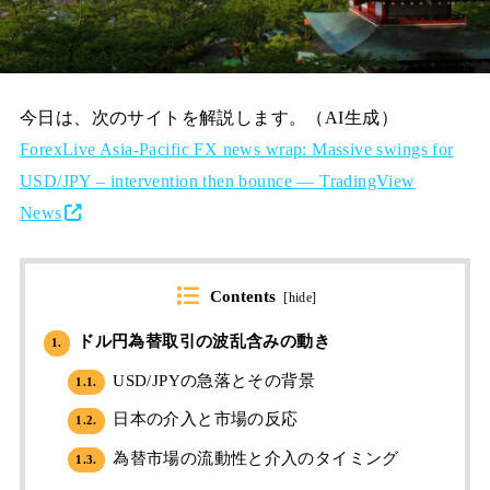
今日は、次のサイトを解説します。（AI生成）
ForexLive Asia-Pacific FX news wrap: Massive swings for
USD/JPY – intervention then bounce — TradingView
News
Contents
[
hide
]
ドル円為替取引の波乱含みの動き
1.
USD/JPYの急落とその背景
1.1.
日本の介入と市場の反応
1.2.
為替市場の流動性と介入のタイミング
1.3.