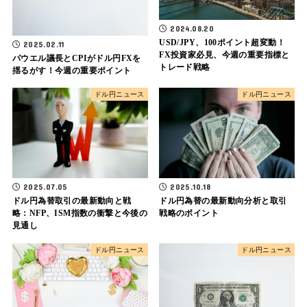
2024.08.20
USD/JPY、100ポイント超変動！
2025.02.11
FX投資家必見、今週の重要指標と
パウエル議長とCPIがドル円FXを
トレード戦略
揺るがす！今週の重要ポイント
ドル円ニュース
ドル円ニュース
2025.07.05
2025.10.18
ドル円為替取引の最新動向と戦
ドル円為替の最新動向分析と取引
略：NFP、ISM指数の衝撃と今後の
戦略のポイント
見通し
ドル円ニュース
ドル円ニュース