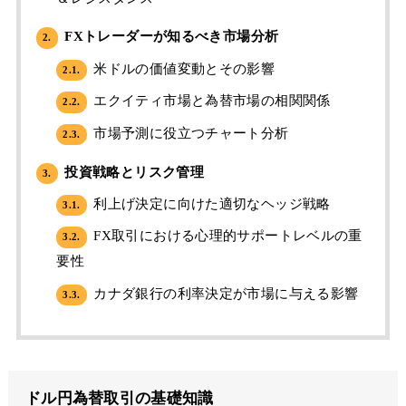
FXトレーダーが知るべき市場分析
2.
米ドルの価値変動とその影響
2.1.
エクイティ市場と為替市場の相関関係
2.2.
市場予測に役立つチャート分析
2.3.
投資戦略とリスク管理
3.
利上げ決定に向けた適切なヘッジ戦略
3.1.
FX取引における心理的サポートレベルの重
3.2.
要性
カナダ銀行の利率決定が市場に与える影響
3.3.
ドル円為替取引の基礎知識