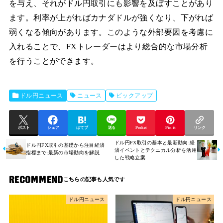
を与え、それがドル円取引にも影響を及ぼすことがあり
ます。利率が上がればカナダドルが強くなり、下がれば
弱くなる傾向があります。このような外部要因を考慮に
入れることで、FXトレーダーはより総合的な市場分析
を行うことができます。
ドル円ニュース
ニュース
ピックアップ
ポスト
シェア
はてブ
送る
Pocket
Pin it
リンク
ドル円FX取引の基本と最新動向:経
ドル円FX取引の基礎から注目経済
済イベントとテクニカル分析を活用
指標まで:最新の市場動向を解説
した戦略立案
RECOMMEND
ドル円ニュース
ドル円ニュース