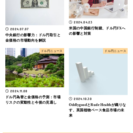
2024.04.23
米国の中国銀行制裁、ドル円FXへ
2024.07.07
の影響と対策
中央銀行の影響力：ドル円取引と
金価格の市場動向を解説
ドル円ニュース
ドル円ニュース
2024.11.08
ドル円為替と金価格の予測：市場
2024.10.30
リスクの変動性と今後の見通し
OddlygoodとRude Healthが織りな
す、英国植物ベース食品市場の未
来