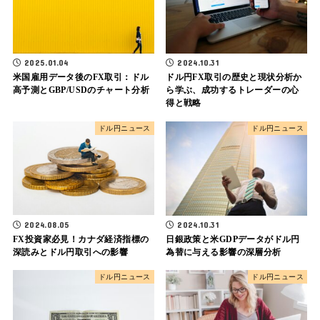
2025.01.04
2024.10.31
米国雇用データ後のFX取引：ドル
ドル円FX取引の歴史と現状分析か
高予測とGBP/USDのチャート分析
ら学ぶ、成功するトレーダーの心
得と戦略
ドル円ニュース
ドル円ニュース
2024.08.05
2024.10.31
FX投資家必見！カナダ経済指標の
日銀政策と米GDPデータがドル円
深読みとドル円取引への影響
為替に与える影響の深層分析
ドル円ニュース
ドル円ニュース