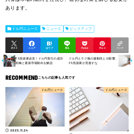
あります。
ドル円ニュース
ニュース
ピックアップ
ポスト
シェア
はてブ
送る
Pocket
Pin it
リンク
FX投資家必見！ドル円取引の成功
ドル円とテク株の連動性とAI影響、
戦略と最新市場動向を解説
FX投資家が見逃すな
RECOMMEND
ドル円ニュース
ドル円ニュース
2025.11.24