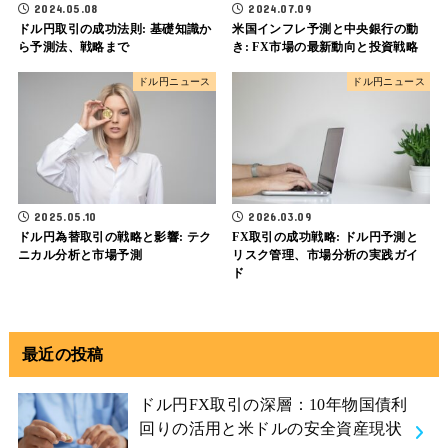
2024.05.08
2024.07.09
ドル円取引の成功法則: 基礎知識か
米国インフレ予測と中央銀行の動
ら予測法、戦略まで
き: FX市場の最新動向と投資戦略
ドル円ニュース
ドル円ニュース
2025.05.10
2026.03.09
ドル円為替取引の戦略と影響: テク
FX取引の成功戦略: ドル円予測と
ニカル分析と市場予測
リスク管理、市場分析の実践ガイ
ド
最近の投稿
ドル円FX取引の深層：10年物国債利
回りの活用と米ドルの安全資産現状