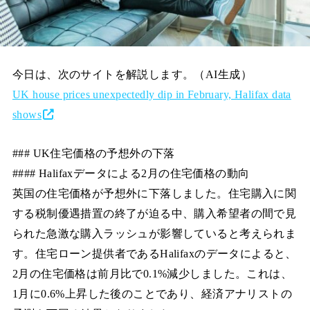
今日は、次のサイトを解説します。（AI生成）
UK house prices unexpectedly dip in February, Halifax data
shows
### UK住宅価格の予想外の下落
#### Halifaxデータによる2月の住宅価格の動向
英国の住宅価格が予想外に下落しました。住宅購入に関
する税制優遇措置の終了が迫る中、購入希望者の間で見
られた急激な購入ラッシュが影響していると考えられま
す。住宅ローン提供者であるHalifaxのデータによると、
2月の住宅価格は前月比で0.1%減少しました。これは、
1月に0.6%上昇した後のことであり、経済アナリストの