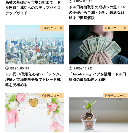
2024.05.30
為替の基礎から市場分析まで：ド
ドル円為替取引の成功への道！FX
ル円取引成功へのステップバイス
の基礎から予測・分析、最適な戦
テップガイド
略まで徹底解説
ドル円ニュース
ドル円ニュース
2025.05.23
2024.10.22
ドル円FX取引初心者へ:「レンジ」
「Incubator」ハブを活用！ドル円
理解と市場動向分析でトレード戦
取引の最新動向と戦略
略を見極める
ドル円ニュース
ドル円ニュース