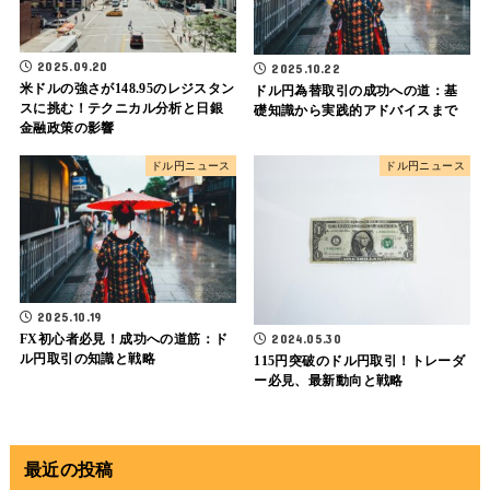
2025.09.20
2025.10.22
米ドルの強さが148.95のレジスタン
ドル円為替取引の成功への道：基
スに挑む！テクニカル分析と日銀
礎知識から実践的アドバイスまで
金融政策の影響
ドル円ニュース
ドル円ニュース
2025.10.19
FX初心者必見！成功への道筋：ド
2024.05.30
ル円取引の知識と戦略
115円突破のドル円取引！トレーダ
ー必見、最新動向と戦略
最近の投稿