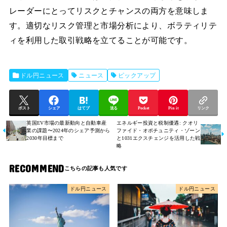
レーダーにとってリスクとチャンスの両方を意味しま
す。適切なリスク管理と市場分析により、ボラティリテ
ィを利用した取引戦略を立てることが可能です。
ドル円ニュース
ニュース
ピックアップ
ポスト
シェア
はてブ
送る
Pocket
Pin it
リンク
英国EV市場の最新動向と自動車産
エネルギー投資と税制優遇: クオリ
業の課題〜2024年のシェア予測から
ファイド・オポチュニティ・ゾーン
2030年目標まで
と1031エクスチェンジを活用した戦
略
RECOMMEND
ドル円ニュース
ドル円ニュース