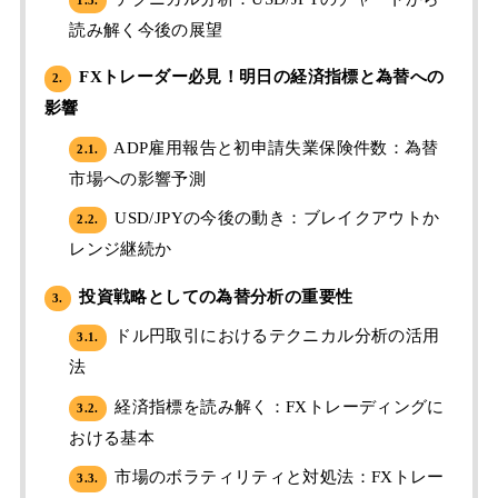
読み解く今後の展望
FXトレーダー必見！明日の経済指標と為替への
2.
影響
ADP雇用報告と初申請失業保険件数：為替
2.1.
市場への影響予測
USD/JPYの今後の動き：ブレイクアウトか
2.2.
レンジ継続か
投資戦略としての為替分析の重要性
3.
ドル円取引におけるテクニカル分析の活用
3.1.
法
経済指標を読み解く：FXトレーディングに
3.2.
おける基本
市場のボラティリティと対処法：FXトレー
3.3.