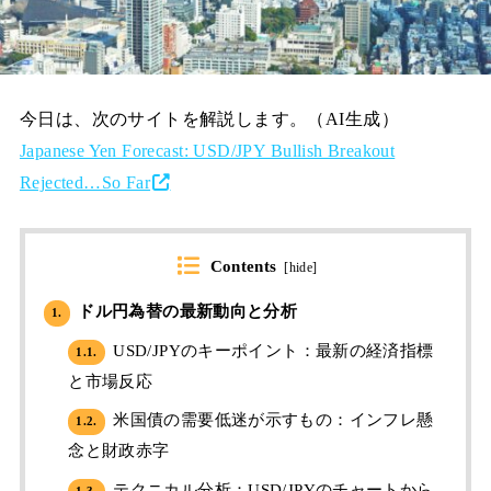
今日は、次のサイトを解説します。（AI生成）
Japanese Yen Forecast: USD/JPY Bullish Breakout
Rejected…So Far
Contents
[
hide
]
ドル円為替の最新動向と分析
1.
USD/JPYのキーポイント：最新の経済指標
1.1.
と市場反応
米国債の需要低迷が示すもの：インフレ懸
1.2.
念と財政赤字
テクニカル分析：USD/JPYのチャートから
1.3.