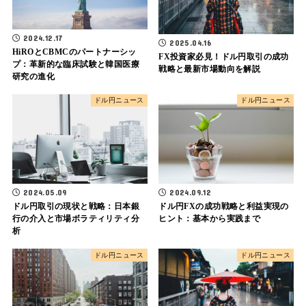
2024.12.17
2025.04.16
HiROとCBMCのパートナーシッ
FX投資家必見！ドル円取引の成功
プ：革新的な臨床試験と韓国医療
戦略と最新市場動向を解説
研究の進化
ドル円ニュース
ドル円ニュース
2024.05.09
2024.09.12
ドル円取引の現状と戦略：日本銀
ドル円FXの成功戦略と利益実現の
行の介入と市場ボラティリティ分
ヒント：基本から実践まで
析
ドル円ニュース
ドル円ニュース