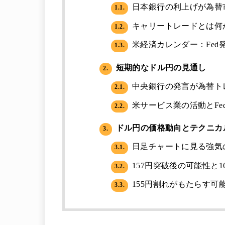
日本銀行の利上げが為替
1.1.
キャリートレードとは何
1.2.
米経済カレンダー：Fed
1.3.
短期的なドル円の見通し
2.
中央銀行の発言が為替ト
2.1.
米サービス業の活動とFe
2.2.
ドル円の価格動向とテクニカ
3.
日足チャートに見る強気
3.1.
157円突破後の可能性と16
3.2.
155円割れがもたらす可
3.3.