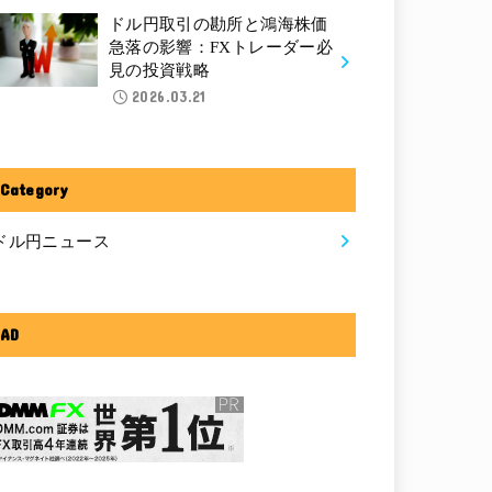
ドル円取引の勘所と鴻海株価
急落の影響：FXトレーダー必
見の投資戦略
2026.03.21
Category
ドル円ニュース
AD