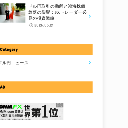
ドル円取引の勘所と鴻海株価
急落の影響：FXトレーダー必
見の投資戦略
2026.03.21
Category
ドル円ニュース
AD