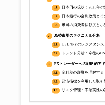
日本円の現状：2023年
1.1.
日本銀行の金利政策とそ
1.2.
米国の消費者信頼度と小
1.3.
為替市場のテクニカル分析
2.
USD/JPYのレジスタン
2.1.
トレンド分析：今後のUSD
2.2.
FXトレーダーへの戦略的ア
3.
金利差の影響を理解する
3.1.
経済指標を利用した取引
3.2.
リスク管理：不確実性の
3.3.