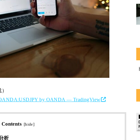
成）
s for OANDA:USDJPY by OANDA — TradingView
Contents
[
hide
]
分析