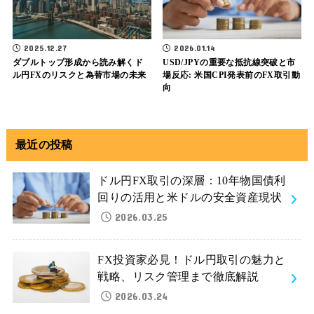
2025.12.27
2026.01.14
ダブルトップ形成から読み解くド
USD/JPYの重要な抵抗線突破と市
ル円FXのリスクと為替市場の未来
場反応: 米国CPI発表前のFX取引動
向
最近の投稿
ドル円FX取引の深層：10年物国債利
回りの活用と米ドルの安全資産現状
2026.03.25
FX投資家必見！ドル円取引の魅力と
戦略、リスク管理まで徹底解説
2026.03.24