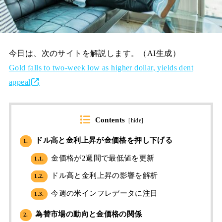
今日は、次のサイトを解説します。（AI生成）
Gold falls to two-week low as higher dollar, yields dent
appeal
Contents
[
hide
]
ドル高と金利上昇が金価格を押し下げる
1.
金価格が2週間で最低値を更新
1.1.
ドル高と金利上昇の影響を解析
1.2.
今週の米インフレデータに注目
1.3.
為替市場の動向と金価格の関係
2.