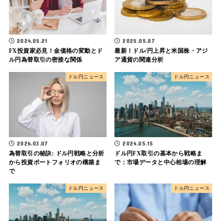
2024.05.21
2025.05.07
FX投資家必見！金価格の変動とド
最新！ドル/円上昇と米国株・アジ
ル円為替取引の密接な関係
ア通貨の関連分析
ドル円ニュース
ドル円ニュース
2026.03.07
2024.05.15
為替取引の秘訣: ドル円戦略と分析
ドル円FX取引の基本から戦略ま
から投資ポートフォリオの構築ま
で：市場データと中心相場の理解
で
ドル円ニュース
ドル円ニュース