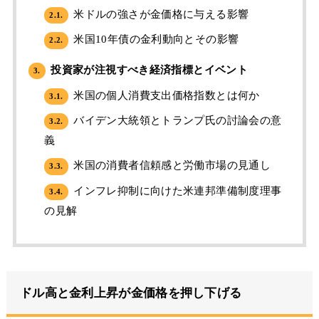
米ドルの強さが金価格に与える影響
2.1.
米国10年債の金利動向とその影響
2.2.
投資家が注視すべき経済指標とイベント
3.
米国の個人消費支出価格指数とは何か
3.1.
バイデン大統領とトランプ氏の討論会の意
3.2.
義
米国の消費者信頼感と労働市場の見通し
3.3.
インフレ抑制に向けた米連邦準備制度理事
3.4.
の見解
ドル高と金利上昇が金価格を押し下げる