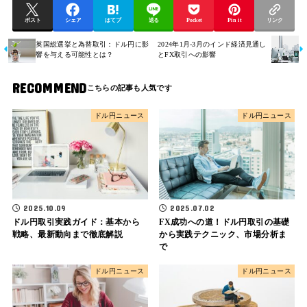
ポスト
シェア
はてブ
送る
Pocket
Pin it
リンク
英国総選挙と為替取引：ドル円に影
2024年1月-3月のインド経済見通し
響を与える可能性とは？
とFX取引への影響
RECOMMEND
ドル円ニュース
ドル円ニュース
2025.07.02
2025.10.09
FX成功への道！ドル円取引の基礎
ドル円取引実践ガイド：基本から
から実践テクニック、市場分析ま
戦略、最新動向まで徹底解説
で
ドル円ニュース
ドル円ニュース