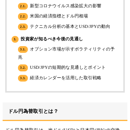
新型コロナウイルス感染拡大の影響
2.1.
米国の経済指標とドル円相場
2.2.
テクニカル分析の基本とUSD/JPYの動向
2.3.
投資家が知るべき今後の見通し
3.
オプション市場が示すボラティリティの予
3.1.
兆
USD/JPYの短期的な見通しとポイント
3.2.
経済カレンダーを活用した取引戦略
3.3.
ドル円為替取引とは？