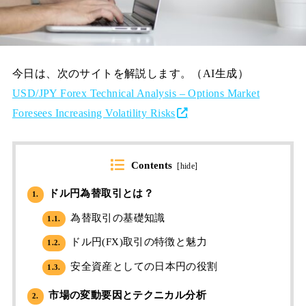
今日は、次のサイトを解説します。（AI生成）
USD/JPY Forex Technical Analysis – Options Market
Foresees Increasing Volatility Risks
Contents
[
hide
]
ドル円為替取引とは？
1.
為替取引の基礎知識
1.1.
ドル円(FX)取引の特徴と魅力
1.2.
安全資産としての日本円の役割
1.3.
市場の変動要因とテクニカル分析
2.