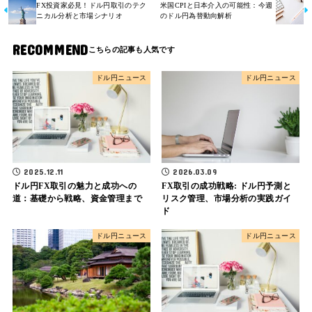
FX投資家必見！ドル円取引のテク
米国CPIと日本介入の可能性：今週
ニカル分析と市場シナリオ
のドル円為替動向解析
RECOMMEND
ドル円ニュース
ドル円ニュース
2026.03.09
2025.12.11
FX取引の成功戦略: ドル円予測と
ドル円FX取引の魅力と成功への
リスク管理、市場分析の実践ガイ
道：基礎から戦略、資金管理まで
ド
ドル円ニュース
ドル円ニュース