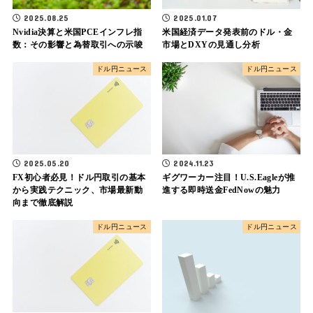
2025.08.25
2025.01.07
Nvidia決算と米国PCEインフレ指
米国経済データ発表前のドル・金
数：その影響と為替取引への示唆
市場とDXYの見通し分析
ドル円ニュース
ドル円ニュース
2025.05.20
2024.11.23
FX初心者必見！ドル円取引の基本
ギグワーカー注目！U.S.Eagleが推
から実践テクニック、市場最新動
進する即時送金FedNowの魅力
向まで徹底解説
ドル円ニュース
ドル円ニュース