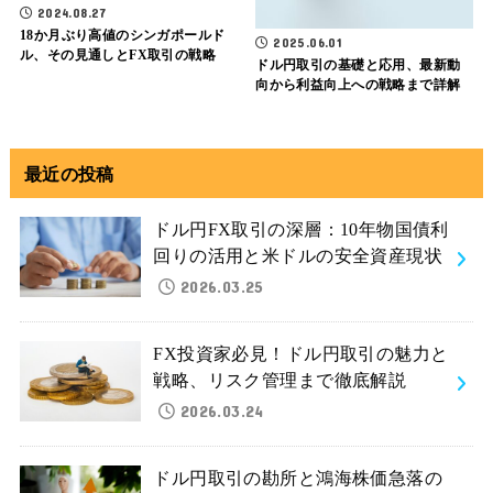
2024.08.27
18か月ぶり高値のシンガポールド
2025.06.01
ル、その見通しとFX取引の戦略
ドル円取引の基礎と応用、最新動
向から利益向上への戦略まで詳解
最近の投稿
ドル円FX取引の深層：10年物国債利
回りの活用と米ドルの安全資産現状
2026.03.25
FX投資家必見！ドル円取引の魅力と
戦略、リスク管理まで徹底解説
2026.03.24
ドル円取引の勘所と鴻海株価急落の