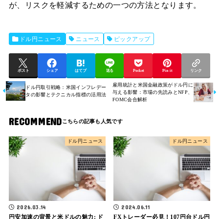
が、リスクを軽減するための一つの方法となります。
ドル円ニュース
ニュース
ピックアップ
ポスト
シェア
はてブ
送る
Pocket
Pin it
リンク
雇用統計と米国金融政策がドル円に
ドル円取引戦略：米国インフレデー
与える影響：市場の先読みとNFP、
タの影響とテクニカル指標の活用法
FOMC会合解析
RECOMMEND
ドル円ニュース
ドル円ニュース
2026.03.14
2024.06.11
円安加速の背景と米ドルの魅力: ド
FXトレーダー必見！107円台ドル円