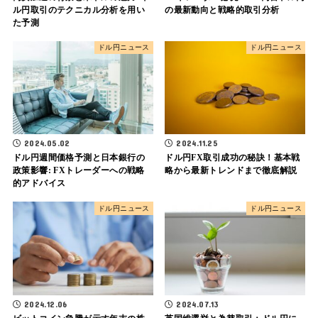
ル円取引のテクニカル分析を用い
の最新動向と戦略的取引分析
た予測
ドル円ニュース
ドル円ニュース
2024.05.02
2024.11.25
ドル円週間価格予測と日本銀行の
ドル円FX取引成功の秘訣！基本戦
政策影響: FXトレーダーへの戦略
略から最新トレンドまで徹底解説
的アドバイス
ドル円ニュース
ドル円ニュース
2024.12.06
2024.07.13