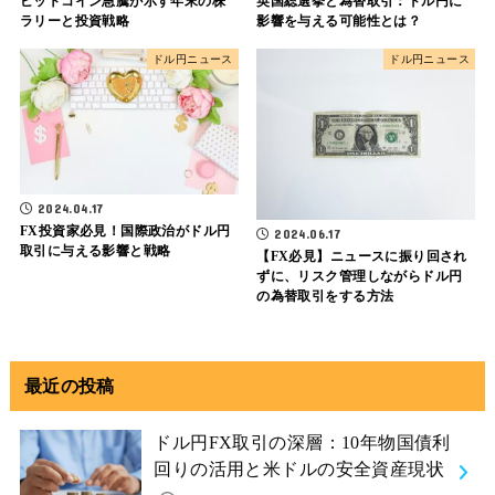
ビットコイン急騰が示す年末の株
英国総選挙と為替取引：ドル円に
ラリーと投資戦略
影響を与える可能性とは？
ドル円ニュース
ドル円ニュース
2024.04.17
FX投資家必見！国際政治がドル円
2024.06.17
取引に与える影響と戦略
【FX必見】ニュースに振り回され
ずに、リスク管理しながらドル円
の為替取引をする方法
最近の投稿
ドル円FX取引の深層：10年物国債利
回りの活用と米ドルの安全資産現状