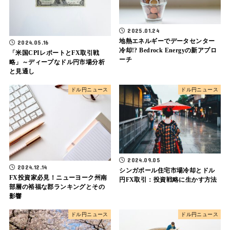
2025.01.24
地熱エネルギーでデータセンター
2024.05.16
冷却!? Bedrock Energyの新アプロ
「米国CPIレポートとFX取引戦
ーチ
略」～ディープなドル円市場分析
と見通し
ドル円ニュース
ドル円ニュース
2024.09.05
2024.12.14
シンガポール住宅市場冷却とドル
FX投資家必見！ニューヨーク州南
円FX取引：投資戦略に生かす方法
部層の裕福な郡ランキングとその
影響
ドル円ニュース
ドル円ニュース