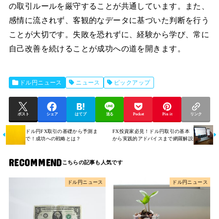
の取引ルールを厳守することが共通しています。また、
感情に流されず、客観的なデータに基づいた判断を行う
ことが大切です。失敗を恐れずに、経験から学び、常に
自己改善を続けることが成功への道を開きます。
ドル円ニュース
ニュース
ピックアップ
ポスト
シェア
はてブ
送る
Pocket
Pin it
リンク
ドル円FX取引の基礎から予測ま
FX投資家必見！ドル円取引の基本
で！成功への戦略とは？
から実践的アドバイスまで網羅解説
RECOMMEND
ドル円ニュース
ドル円ニュース