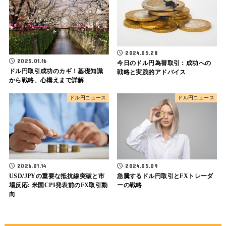
2024.05.28
2025.01.16
今日のドル円為替取引：成功への
ドル円取引成功のカギ！基礎知識
戦略と実践的アドバイス
から戦略、心構えまで詳解
ドル円ニュース
ドル円ニュース
2026.01.14
2024.05.09
USD/JPYの重要な抵抗線突破と市
急騰するドル円取引とFXトレーダ
場反応: 米国CPI発表前のFX取引動
ーの戦略
向