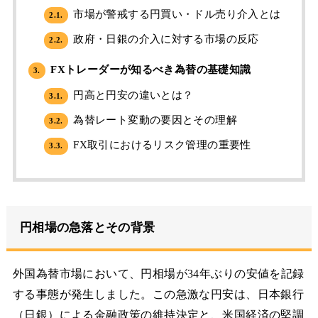
市場が警戒する円買い・ドル売り介入とは
2.1.
政府・日銀の介入に対する市場の反応
2.2.
FXトレーダーが知るべき為替の基礎知識
3.
円高と円安の違いとは？
3.1.
為替レート変動の要因とその理解
3.2.
FX取引におけるリスク管理の重要性
3.3.
円相場の急落とその背景
外国為替市場において、円相場が34年ぶりの安値を記録
する事態が発生しました。この急激な円安は、日本銀行
（日銀）による金融政策の維持決定と、米国経済の堅調