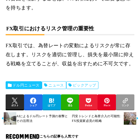
を持ちます。
FX取引におけるリスク管理の重要性
FX取引では、為替レートの変動によるリスクが常に存
在します。リスクを適切に管理し、損失を最小限に抑え
る戦略を立てることが、収益を出すために不可欠です。
ドル円ニュース
ニュース
ピックアップ
ポスト
シェア
はてブ
送る
Pocket
Pin it
リンク
AIによるドル円レート予測の衝撃と
円安トレンドと為替介入の可能性:
その活用法
FX投資家必見の戦略
RECOMMEND