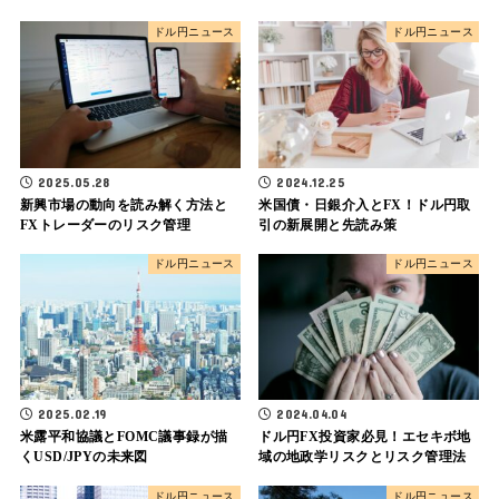
ドル円ニュース
ドル円ニュース
2025.05.28
2024.12.25
新興市場の動向を読み解く方法と
米国債・日銀介入とFX！ドル円取
FXトレーダーのリスク管理
引の新展開と先読み策
ドル円ニュース
ドル円ニュース
2025.02.19
2024.04.04
米露平和協議とFOMC議事録が描
ドル円FX投資家必見！エセキボ地
くUSD/JPYの未来図
域の地政学リスクとリスク管理法
ドル円ニュース
ドル円ニュース