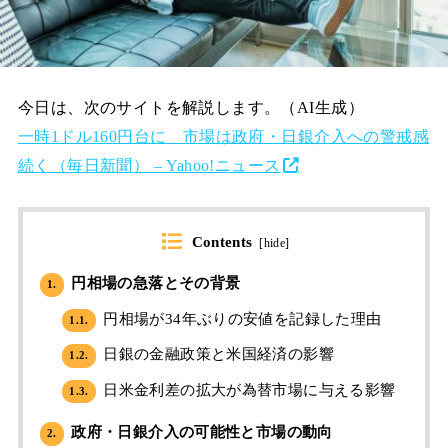
今日は、次のサイトを解説します。（AI生成）
一時1ドル160円台に 市場は政府・日銀介入への警戒感
続く（毎日新聞） – Yahoo!ニュース
Contents
[
hide
]
円相場の急落とその背景
1.
円相場が34年ぶりの安値を記録した理由
1.1.
日銀の金融政策と米国経済の影響
1.2.
日米金利差の拡大が為替市場に与える影響
1.3.
政府・日銀介入の可能性と市場の動向
2.