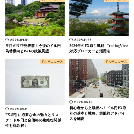
2025.09.01
2024.11.23
注目のNFP発表前！今後のドル円
2024年のFX取引戦略: TradingView
為替動向とBoJの政策展望
対応ブローカーと活用法
ドル円ニュース
ドル円ニュース
2024.06.15
初心者から上級者へ！ドル円FX取
2024.04.11
引の基本と戦略、実践的アドバイ
FX取引に必要な金の魅力とリス
スを解説
ク：ドル円と金価格の複雑な関係
性を読み解く